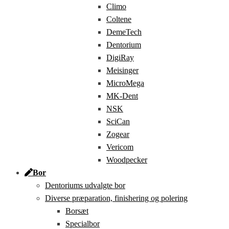
Climo
Coltene
DemeTech
Dentorium
DigiRay
Meisinger
MicroMega
MK-Dent
NSK
SciCan
Zogear
Vericom
Woodpecker
Bor
Dentoriums udvalgte bor
Diverse præparation, finishering og polering
Borsæt
Specialbor