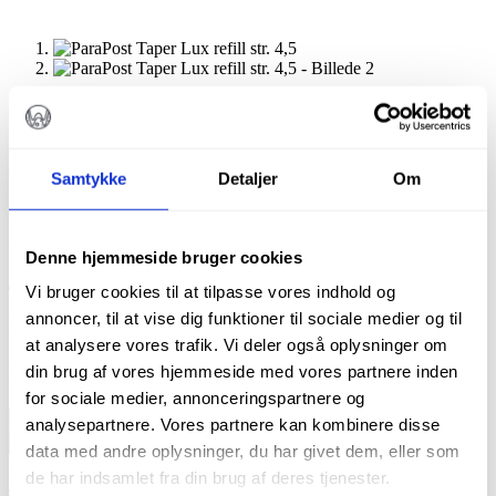
PARAPOST TAPER LUX
REFILL STR. 4,5
Samtykke
Detaljer
Om
kr.
579,00
Denne hjemmeside bruger cookies
Taper Lux refill, findes i 4 størrelser, med 5 stk i
Vi bruger cookies til at tilpasse vores indhold og
hver pakke.
annoncer, til at vise dig funktioner til sociale medier og til
at analysere vores trafik. Vi deler også oplysninger om
På lager
din brug af vores hjemmeside med vores partnere inden
for sociale medier, annonceringspartnere og
ParaPost
analysepartnere. Vores partnere kan kombinere disse
Taper
TILFØJ TIL KURV
data med andre oplysninger, du har givet dem, eller som
Lux
Varenummer (SKU):
PF18145
Kategorier:
Alle produkter
,
refill
de har indsamlet fra din brug af deres tjenester.
Rodbehandling
,
Rodstifter
Tags:
ParaPost
,
Taper Lux
,
TaperLux
str.