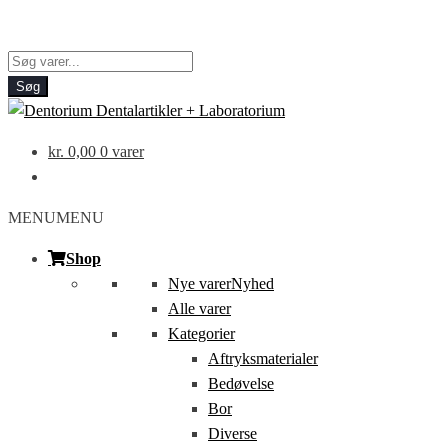
Products
search
Søg
kr.
0,00
0 varer
MENU
MENU
Shop
Nye varer
Nyhed
Alle varer
Kategorier
Aftryksmaterialer
Bedøvelse
Bor
Diverse