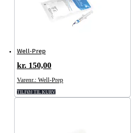
varesiden
Well-Prep
kr.
150,00
Varenr.: Well-Prep
TILFØJ TIL KURV