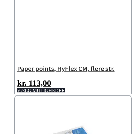
Paper points, HyFlex CM, flere str.
kr.
113,00
Dette
VÆLG MULIGHEDER
vare
har
flere
varianter.
Mulighederne
kan
vælges
på