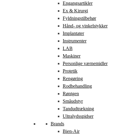
Engangsartikler
Ex & Kirurgi
Fyldningstilbehør
Hånd- og vinkelstykker
Implantater
Instrumenter
LAB
Maskiner
Personlige værnemidler
Protetik
Rengøring
Rodbehandling
Røntgen
Småudstyr
Tandudtrækning
Ultralydsspidser
Brands
Bien-Air