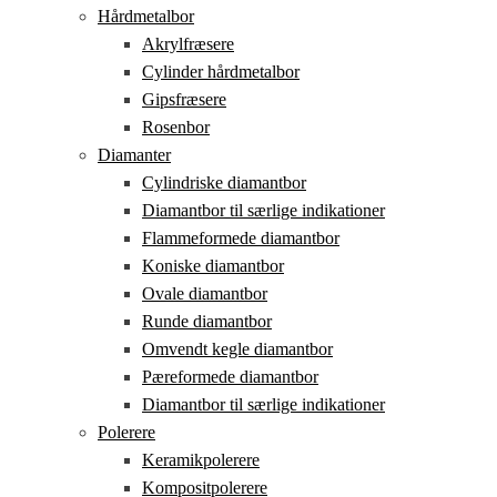
Hårdmetalbor
Akrylfræsere
Cylinder hårdmetalbor
Gipsfræsere
Rosenbor
Diamanter
Cylindriske diamantbor
Diamantbor til særlige indikationer
Flammeformede diamantbor
Koniske diamantbor
Ovale diamantbor
Runde diamantbor
Omvendt kegle diamantbor
Pæreformede diamantbor
Diamantbor til særlige indikationer
Polerere
Keramikpolerere
Kompositpolerere