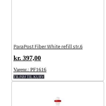
ParaPost Fiber White refill str.6
kr.
397,00
Varenr.: PF1616
TILFØJ TIL KURV