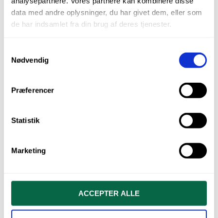
analysepartnere. Vores partnere kan kombinere disse
data med andre oplysninger, du har givet dem, eller som
de har indsamlet fra din brug af deres tjenester.
Samtykkevalg
Nødvendig
Præferencer
ParaPost Fiber Lux refill str. 5,5
Statistik
kr.
699,00
Varenr.: PF17155
Marketing
TILFØJ TIL KURV
ACCEPTER ALLE