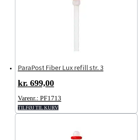
ParaPost Fiber Lux refill str. 3
kr.
699,00
Varenr.: PF1713
TILFØJ TIL KURV