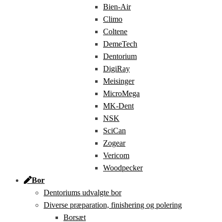
Bien-Air
Climo
Coltene
DemeTech
Dentorium
DigiRay
Meisinger
MicroMega
MK-Dent
NSK
SciCan
Zogear
Vericom
Woodpecker
Bor
Dentoriums udvalgte bor
Diverse præparation, finishering og polering
Borsæt