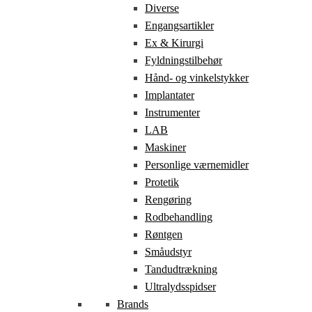
Diverse
Engangsartikler
Ex & Kirurgi
Fyldningstilbehør
Hånd- og vinkelstykker
Implantater
Instrumenter
LAB
Maskiner
Personlige værnemidler
Protetik
Rengøring
Rodbehandling
Røntgen
Småudstyr
Tandudtrækning
Ultralydsspidser
Brands