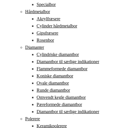
Specialbor
Hårdmetalbor
Akrylfræsere
Cylinder hårdmetalbor
Gipsfræsere
Rosenbor
Diamanter
Cylindriske diamantbor
Diamantbor til særlige indikationer
Flammeformede diamantbor
Koniske diamantbor
Ovale diamantbor
Runde diamantbor
Omvendt kegle diamantbor
Pæreformede diamantbor
Diamantbor til særlige indikationer
Polerere
Keramikpolerere