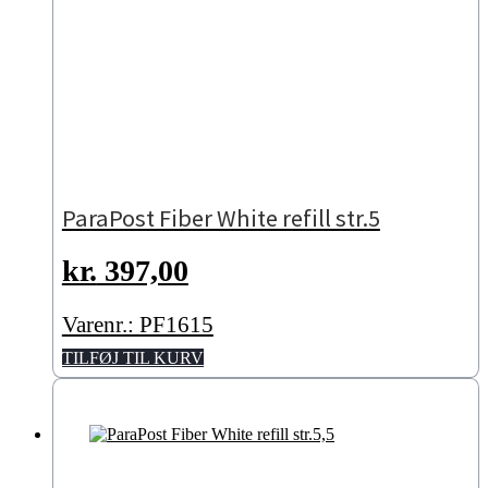
ParaPost Fiber White refill str.5
kr.
397,00
Varenr.: PF1615
TILFØJ TIL KURV