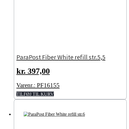
ParaPost Fiber White refill str.5,5
kr.
397,00
Varenr.: PF16155
TILFØJ TIL KURV