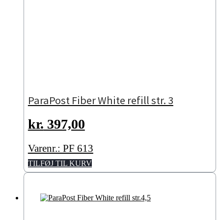
ParaPost Fiber White refill str. 3
kr.
397,00
Varenr.: PF 613
TILFØJ TIL KURV