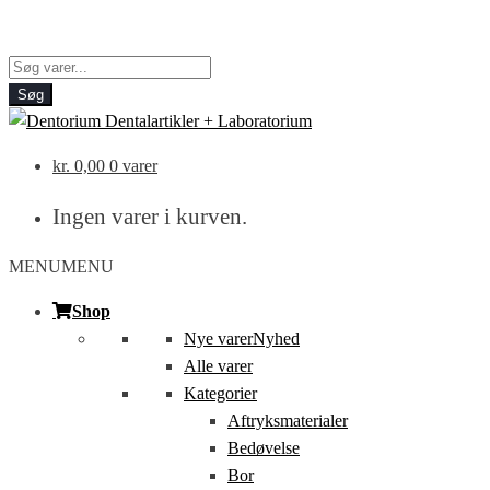
Products
search
Søg
kr.
0,00
0 varer
Ingen varer i kurven.
MENU
MENU
Shop
Nye varer
Nyhed
Alle varer
Kategorier
Aftryksmaterialer
Bedøvelse
Bor