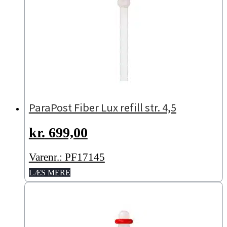
ParaPost Fiber Lux refill str. 4,5
kr.
699,00
Varenr.: PF17145
LÆS MERE