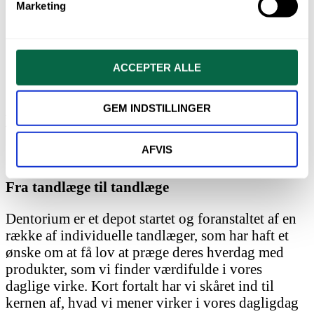
Marketing
Ordrer
Kontoinformationer
Adresser
Glemt adgangskode
ACCEPTER ALLE
Betingelser
kr.
0,00
GEM INDSTILLINGER
Forside
/
Om Os
OM OS
AFVIS
Fra tandlæge til tandlæge
Dentorium er et depot startet og foranstaltet af en
række af individuelle tandlæger, som har haft et
ønske om at få lov at præge deres hverdag med
produkter, som vi finder værdifulde i vores
daglige virke. Kort fortalt har vi skåret ind til
kernen af, hvad vi mener virker i vores dagligdag