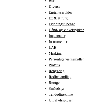
Bor
Diverse
Engangsartikler
Ex & Kirurgi
Fyldningstilbehør
Hånd- og vinkelstykker
Implantater
Instrumenter
LAB
Maskiner
Personlige værnemidler
Protetik
Rengøring
Rodbehandling
Røntgen
Småudstyr
Tandudtrækning
Ultralydsspidser