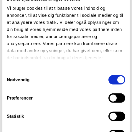
Keramikpolerere
Vi bruger cookies til at tilpasse vores indhold og
Kompositpolerere
annoncer, til at vise dig funktioner til sociale medier og til
Zirconia
at analysere vores trafik. Vi deler også oplysninger om
Mandrels
din brug af vores hjemmeside med vores partnere inden
Dental Lab
for sociale medier, annonceringspartnere og
Dental Laboratorium
analysepartnere. Vores partnere kan kombinere disse
Job
data med andre oplysninger, du har givet dem, eller som
Kontakt Laboratoriet
de har indsamlet fra din brug af deres tjenester.
FAQ
Kontakt
Samtykkevalg
FAQ
Nødvendig
Om Os
Nyhedsbrev
Præferencer
Min Konto
Favoritter
Mine produkter
Statistik
Kurv
Kasse