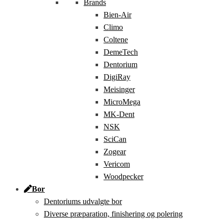
Brands
Bien-Air
Climo
Coltene
DemeTech
Dentorium
DigiRay
Meisinger
MicroMega
MK-Dent
NSK
SciCan
Zogear
Vericom
Woodpecker
Bor
Dentoriums udvalgte bor
Diverse præparation, finishering og polering