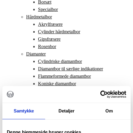
Borsæt
Specialbor
Hårdmetalbor
Akrylfræsere
Cylinder hårdmetalbor
Gipsfræsere
Rosenbor
Diamanter
Cylindriske diamantbor
Diamantbor til særlige indikationer
Flammeformede diamantbor
Koniske diamantbor
Ovale diamantbor
Runde diamantbor
Omvendt kegle diamantbor
Samtykke
Detaljer
Om
Pæreformede diamantbor
Diamantbor til særlige indikationer
Polerere
Denne hjemmeside bruger cookies