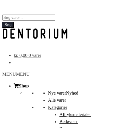
Products
search
Søg
kr.
0,00
0 varer
MENU
MENU
Shop
Nye varer
Nyhed
Alle varer
Kategorier
Aftryksmaterialer
Bedøvelse