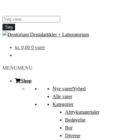
Products
search
Søg
kr.
0,00
0 varer
MENU
MENU
Shop
Nye varer
Nyhed
Alle varer
Kategorier
Aftryksmaterialer
Bedøvelse
Bor
Diverse