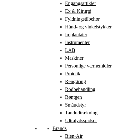
Engangsartikler
Ex & Kirurgi
Fyldningstilbehør
Hånd- og vinkelstykker
Implantater
Instrumenter
LAB
Maskiner
Personlige værnemidler
Protetik
Rengøring
Rodbehandling
Røntgen
Småudstyr
Tandudtrækning
Ultralydsspidser
Brands
Bien-Air