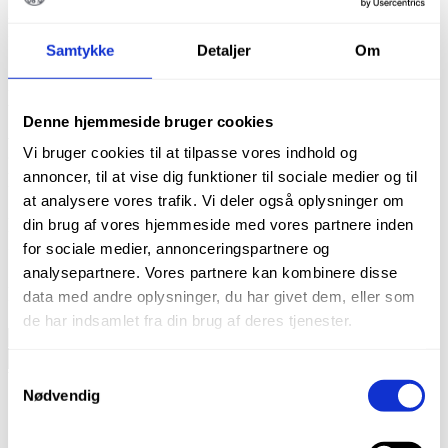
kr.
400,00
Samtykke
Detaljer
Om
Et-fils reciprokerende system til mekanisk
udrensning af rodkanaler.
Denne hjemmeside bruger cookies
Anvendes på RECIPROC programmet på
Vi bruger cookies til at tilpasse vores indhold og
endomotoren.
annoncer, til at vise dig funktioner til sociale medier og til
Hastighed: 250-350 rpm og torque 3,55 N/CM.
at analysere vores trafik. Vi deler også oplysninger om
Det er engangsfile og ligger sterilt enkeltpakket.
din brug af vores hjemmeside med vores partnere inden
6stk file R40 str. .06/40.
for sociale medier, annonceringspartnere og
analysepartnere. Vores partnere kan kombinere disse
På lager
data med andre oplysninger, du har givet dem, eller som
de har indsamlet fra din brug af deres tjenester.
Dentorium
RC
TILFØJ TIL KURV
Silver
Samtykkevalg
Varenummer (SKU):
1896025040
Kategori:
File
maskinfil,
Nødvendig
kompatible
med
VDW