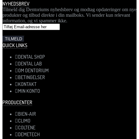
NYHEDSBREV
Tilmeld dig Dentoriums nyhedsbrev og modtag opdateringer om nye
produkter og tilbud direkte i din mailboks. Vi sender kun relevant
information, og vi spammer ikke.
QUICK LINKS
DENTAL SHOP
DENTAL LAB
OM DENTORIUM
BETINGELSER
KONTAKT
MIN KONTO
PRODUCENTER
BIEN-AIR
CLIMO
COLTENE
DEMETECH