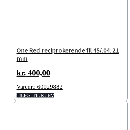
One Reci reciprokerende fil 45/.04. 21
mm
kr.
400,00
Varenr.: 60029882
TILFØJ TIL KURV