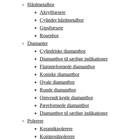
Hårdmetalbor
Akrylfræsere
Cylinder hårdmetalbor
Gipsfræsere
Rosenbor
Diamanter
Cylindriske diamantbor
Diamantbor til særlige indikationer
Flammeformede diamantbor
Koniske diamantbor
Ovale diamantbor
Runde diamantbor
Omvendt kegle diamantbor
Pæreformede diamantbor
Diamantbor til særlige indikationer
Polerere
Keramikpolerere
Kompositpolerere