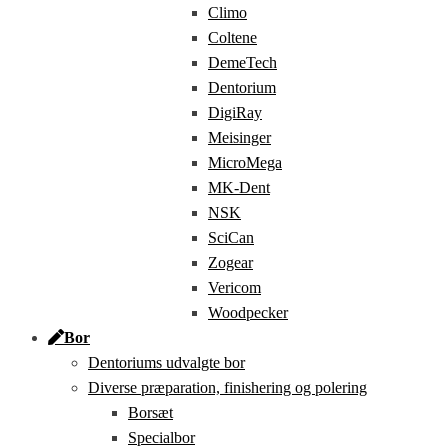
Climo
Coltene
DemeTech
Dentorium
DigiRay
Meisinger
MicroMega
MK-Dent
NSK
SciCan
Zogear
Vericom
Woodpecker
Bor
Dentoriums udvalgte bor
Diverse præparation, finishering og polering
Borsæt
Specialbor