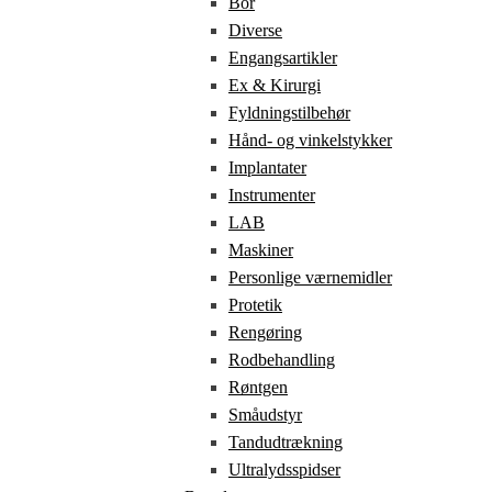
Bor
Diverse
Engangsartikler
Ex & Kirurgi
Fyldningstilbehør
Hånd- og vinkelstykker
Implantater
Instrumenter
LAB
Maskiner
Personlige værnemidler
Protetik
Rengøring
Rodbehandling
Røntgen
Småudstyr
Tandudtrækning
Ultralydsspidser