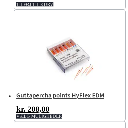
TILFØJ TIL KURV
Guttapercha points HyFlex EDM
kr.
208,00
Dette
VÆLG MULIGHEDER
vare
har