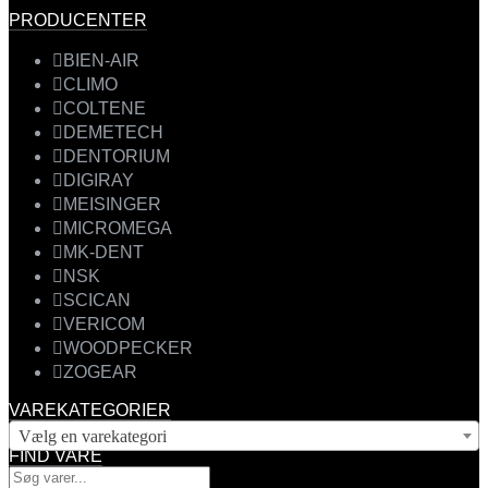
PRODUCENTER
BIEN-AIR
CLIMO
COLTENE
DEMETECH
DENTORIUM
DIGIRAY
MEISINGER
MICROMEGA
MK-DENT
NSK
SCICAN
VERICOM
WOODPECKER
ZOGEAR
VAREKATEGORIER
Vælg en varekategori
FIND VARE
Products