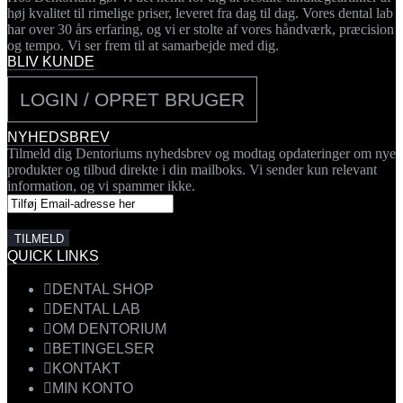
kan
høj kvalitet til rimelige priser, leveret fra dag til dag. Vores dental lab
vælges
har over 30 års erfaring, og vi er stolte af vores håndværk, præcision
på
og tempo. Vi ser frem til at samarbejde med dig.
varesiden
BLIV KUNDE
LOGIN / OPRET BRUGER
NYHEDSBREV
Tilmeld dig Dentoriums nyhedsbrev og modtag opdateringer om nye
produkter og tilbud direkte i din mailboks. Vi sender kun relevant
information, og vi spammer ikke.
QUICK LINKS
DENTAL SHOP
DENTAL LAB
OM DENTORIUM
BETINGELSER
KONTAKT
MIN KONTO