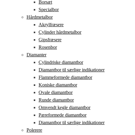
Borsæt
Specialbor
Hårdmetalbor
Akrylfræsere
Cylinder hårdmetalbor
Gipsfræsere
Rosenbor
Diamanter
Cylindriske diamantbor
Diamantbor til særlige indikationer
Flammeformede diamantbor
Koniske diamantbor
Ovale diamantbor
Runde diamantbor
Omvendt kegle diamantbor
Pæreformede diamantbor
Diamantbor til særlige indikationer
Polerere