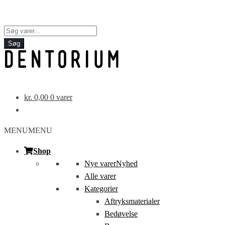
Products
search
Søg
kr.
0,00
0 varer
MENU
MENU
Shop
Nye varer
Nyhed
Alle varer
Kategorier
Aftryksmaterialer
Bedøvelse