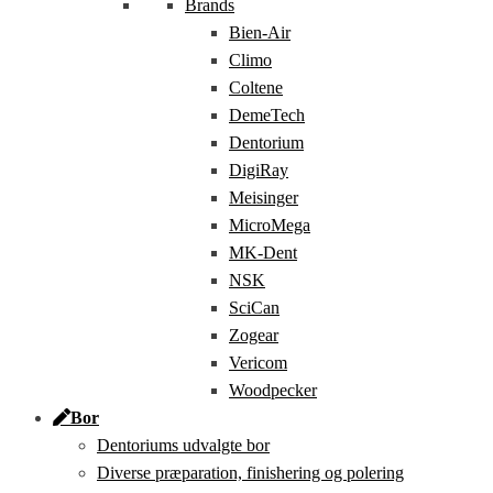
Brands
Bien-Air
Climo
Coltene
DemeTech
Dentorium
DigiRay
Meisinger
MicroMega
MK-Dent
NSK
SciCan
Zogear
Vericom
Woodpecker
Bor
Dentoriums udvalgte bor
Diverse præparation, finishering og polering