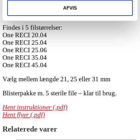
One Reci reciprokerende file fra Micro
AFVIS
Mega/Coltene.
Findes i 5 filstørrelser:
One RECI 20.04
One RECI 25.04
One RECI 25.06
One RECI 35.04
One RECI 45.04
Vælg mellem længde 21, 25 eller 31 mm
Blisterpakke m. 5 sterile file – klar til brug.
Hent instruktioner (.pdf)
Hent flyer (.pdf)
Relaterede varer