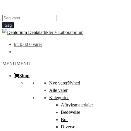
Products
search
Søg
kr.
0,00
0 varer
MENU
MENU
Shop
Nye varer
Nyhed
Alle varer
Kategorier
Aftryksmaterialer
Bedøvelse
Bor
Diverse