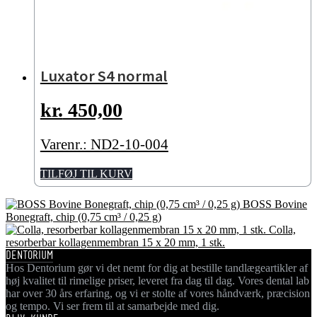
Luxator S4 normal
kr.
450,00
Varenr.: ND2-10-004
TILFØJ TIL KURV
BOSS Bovine
Bonegraft, chip (0,75 cm³ / 0,25 g)
Colla,
resorberbar kollagenmembran 15 x 20 mm, 1 stk.
DENTORIUM
Hos Dentorium gør vi det nemt for dig at bestille tandlægeartikler af
høj kvalitet til rimelige priser, leveret fra dag til dag. Vores dental lab
har over 30 års erfaring, og vi er stolte af vores håndværk, præcision
og tempo. Vi ser frem til at samarbejde med dig.