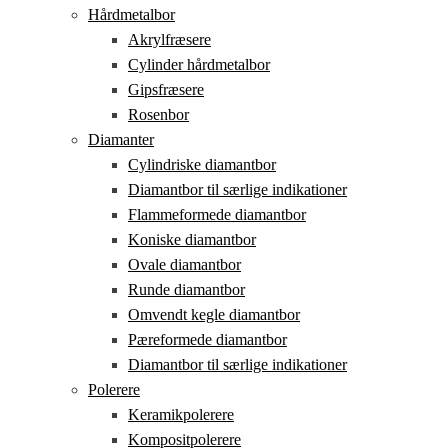
Hårdmetalbor
Akrylfræsere
Cylinder hårdmetalbor
Gipsfræsere
Rosenbor
Diamanter
Cylindriske diamantbor
Diamantbor til særlige indikationer
Flammeformede diamantbor
Koniske diamantbor
Ovale diamantbor
Runde diamantbor
Omvendt kegle diamantbor
Pæreformede diamantbor
Diamantbor til særlige indikationer
Polerere
Keramikpolerere
Kompositpolerere