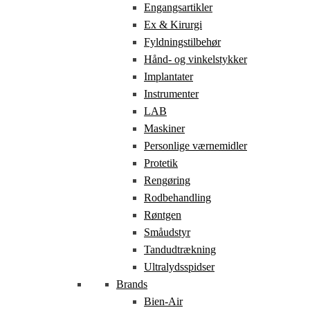
Engangsartikler
Ex & Kirurgi
Fyldningstilbehør
Hånd- og vinkelstykker
Implantater
Instrumenter
LAB
Maskiner
Personlige værnemidler
Protetik
Rengøring
Rodbehandling
Røntgen
Småudstyr
Tandudtrækning
Ultralydsspidser
Brands
Bien-Air