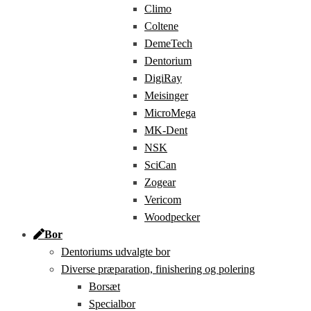
Climo
Coltene
DemeTech
Dentorium
DigiRay
Meisinger
MicroMega
MK-Dent
NSK
SciCan
Zogear
Vericom
Woodpecker
Bor
Dentoriums udvalgte bor
Diverse præparation, finishering og polering
Borsæt
Specialbor