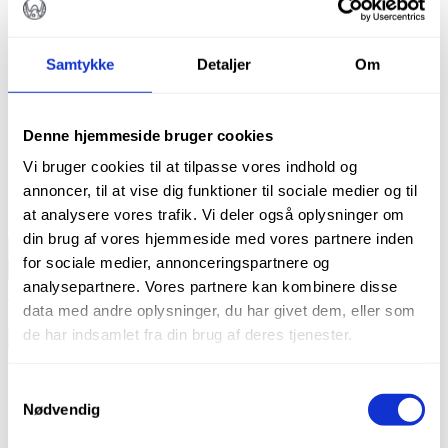
stabil matrix
Porøs overflade fremmer osteoblastadhæsion
Samtykke
Detaljer
Om
og knogledannelse
Partikelstørrelse: 0,2–1,0 mm – Sterilt
Denne hjemmeside bruger cookies
engangsprodukt
Vi bruger cookies til at tilpasse vores indhold og
annoncer, til at vise dig funktioner til sociale medier og til
På lager
at analysere vores trafik. Vi deler også oplysninger om
din brug af vores hjemmeside med vores partnere inden
BOSS
for sociale medier, annonceringspartnere og
Bovine
TILFØJ TIL KURV
Bonegraft,
analysepartnere. Vores partnere kan kombinere disse
Varenummer (SKU):
MBXB-P021-025
Kategori:
Ex & Kirurgi
powder
Tags:
BOSS
,
Knogleerstatning
,
Knogleopbygning
,
data med andre oplysninger, du har givet dem, eller som
(0,5
Knogletransplantat
de har indsamlet fra din brug af deres tjenester.
cm³
/
0,25
Beskrivelse
g)
Samtykkevalg
Brand
antal
Nødvendig
Beskrivelse