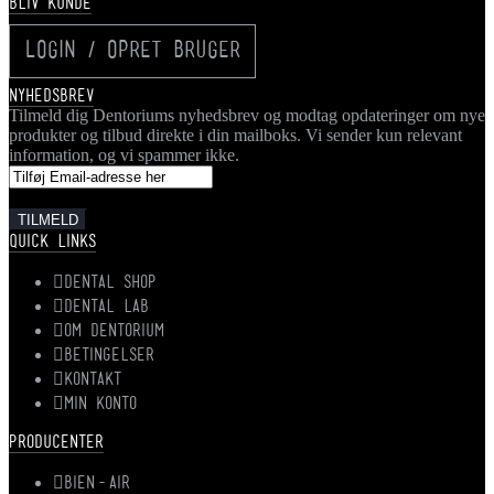
BLIV KUNDE
LOGIN / OPRET BRUGER
NYHEDSBREV
Tilmeld dig Dentoriums nyhedsbrev og modtag opdateringer om nye
produkter og tilbud direkte i din mailboks. Vi sender kun relevant
information, og vi spammer ikke.
QUICK LINKS
DENTAL SHOP
DENTAL LAB
OM DENTORIUM
BETINGELSER
KONTAKT
MIN KONTO
PRODUCENTER
BIEN-AIR