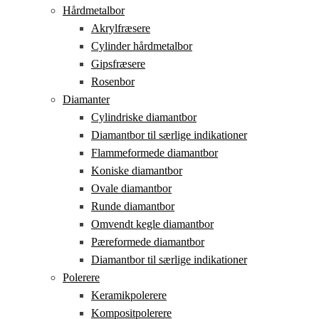
Hårdmetalbor
Akrylfræsere
Cylinder hårdmetalbor
Gipsfræsere
Rosenbor
Diamanter
Cylindriske diamantbor
Diamantbor til særlige indikationer
Flammeformede diamantbor
Koniske diamantbor
Ovale diamantbor
Runde diamantbor
Omvendt kegle diamantbor
Pæreformede diamantbor
Diamantbor til særlige indikationer
Polerere
Keramikpolerere
Kompositpolerere