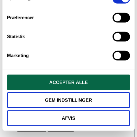
Str. 3 – 9 x 23 cm (indermål 7 x 20 cm)
Str. 4 – 13,5 x 25,5 cm (indermål 11,5 x 23,5 cm)
Str. 5 – 19 x 33 cm (indermål 17 x 30,5 cm)
Præferencer
Relaterede varer
Statistik
Marketing
ACCEPTER ALLE
GEM INDSTILLINGER
AFVIS
Plastkrus, 2000 stk