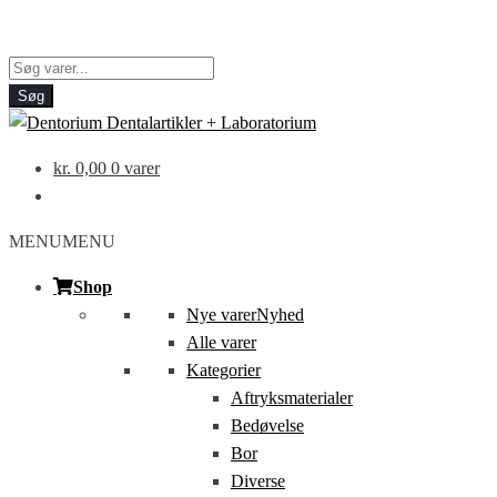
Products
search
Søg
kr.
0,00
0 varer
MENU
MENU
Shop
Nye varer
Nyhed
Alle varer
Kategorier
Aftryksmaterialer
Bedøvelse
Bor
Diverse