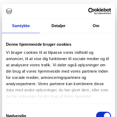
Æske med 200 stk.
På lager
Samtykke
Detaljer
Om
Autoklaveposer,
str.
TILFØJ TIL KURV
1,
Varenummer (SKU):
SP001-FA10
Kategorier:
Alle produkter
,
9
Denne hjemmeside bruger cookies
Autoklavefolie
,
Engangsartikler
Tags:
Autoklave
,
Autoklaveposer
,
x
Autoklavering
Vi bruger cookies til at tilpasse vores indhold og
13,5
cm
annoncer, til at vise dig funktioner til sociale medier og til
antal
Beskrivelse
at analysere vores trafik. Vi deler også oplysninger om
Brand
din brug af vores hjemmeside med vores partnere inden
Yderligere information
for sociale medier, annonceringspartnere og
Beskrivelse
analysepartnere. Vores partnere kan kombinere disse
data med andre oplysninger, du har givet dem, eller som
de har indsamlet fra din brug af deres tjenester.
Findes i følgende størrelser
Str. 1 – 9 x 13,5 cm (indermål 7 x 11 cm)
Samtykkevalg
Str. 2 – 7 x 23 cm (indermål 5 x 20 cm)
Nødvendig