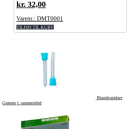
kr.
32,00
Varenr.: DMT0001
TILFØJ TIL KURV
Blandespidser
Grønne t. sammenbid