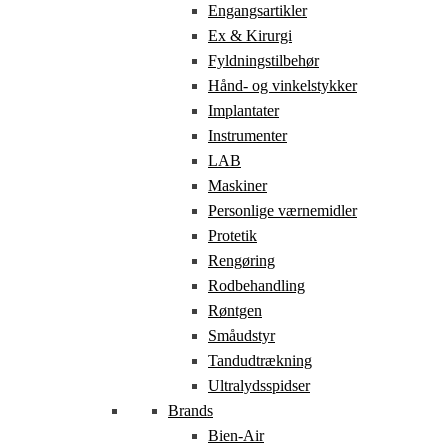
Engangsartikler
Ex & Kirurgi
Fyldningstilbehør
Hånd- og vinkelstykker
Implantater
Instrumenter
LAB
Maskiner
Personlige værnemidler
Protetik
Rengøring
Rodbehandling
Røntgen
Småudstyr
Tandudtrækning
Ultralydsspidser
Brands
Bien-Air