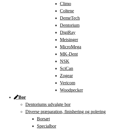
Climo
Coltene
DemeTech
Dentorium
DigiRay
Meisinger
MicroMega
MK-Dent
NSK
SciCan
Zogear
Vericom
Woodpecker
Bor
Dentoriums udvalgte bor
Diverse præparation, finishering og polering
Borsæt
Specialbor