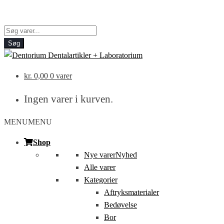
Products
search
Søg
kr.
0,00
0 varer
Ingen varer i kurven.
MENU
MENU
Shop
Nye varer
Nyhed
Alle varer
Kategorier
Aftryksmaterialer
Bedøvelse
Bor