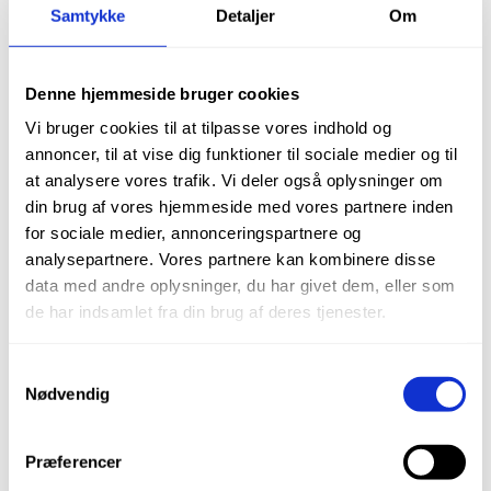
Samtykke
Detaljer
Om
Denne hjemmeside bruger cookies
Vi bruger cookies til at tilpasse vores indhold og
annoncer, til at vise dig funktioner til sociale medier og til
at analysere vores trafik. Vi deler også oplysninger om
din brug af vores hjemmeside med vores partnere inden
Autoklavepapir i rulle, 10 cm x 200 m, 1
for sociale medier, annonceringspartnere og
stk.
analysepartnere. Vores partnere kan kombinere disse
data med andre oplysninger, du har givet dem, eller som
kr.
240,00
de har indsamlet fra din brug af deres tjenester.
Varenr.: SP002-FA3
Samtykkevalg
Nødvendig
TILFØJ TIL KURV
Præferencer