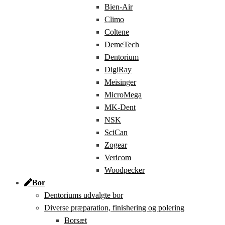
Bien-Air
Climo
Coltene
DemeTech
Dentorium
DigiRay
Meisinger
MicroMega
MK-Dent
NSK
SciCan
Zogear
Vericom
Woodpecker
Bor
Dentoriums udvalgte bor
Diverse præparation, finishering og polering
Borsæt