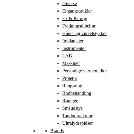
Diverse
Engangsartikler
Ex & Kirurgi
Fyldningstilbehør
Hånd- og vinkelstykker
Implantater
Instrumenter
LAB
Maskiner
Personlige værnemidler
Protetik
Rengøring
Rodbehandling
Røntgen
Småudstyr
Tandudtrækning
Ultralydsspidser
Brands