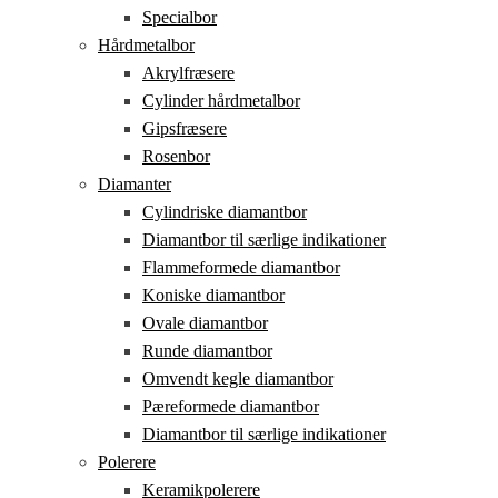
Specialbor
Hårdmetalbor
Akrylfræsere
Cylinder hårdmetalbor
Gipsfræsere
Rosenbor
Diamanter
Cylindriske diamantbor
Diamantbor til særlige indikationer
Flammeformede diamantbor
Koniske diamantbor
Ovale diamantbor
Runde diamantbor
Omvendt kegle diamantbor
Pæreformede diamantbor
Diamantbor til særlige indikationer
Polerere
Keramikpolerere