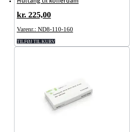
Hultang til kofferdam
kr.
225,00
Varenr.: ND8-110-160
TILFØJ TIL KURV