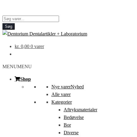
Products
search
Søg
kr.
0,00
0 varer
MENU
MENU
Shop
Nye varer
Nyhed
Alle varer
Kategorier
Aftryksmaterialer
Bedøvelse
Bor
Diverse