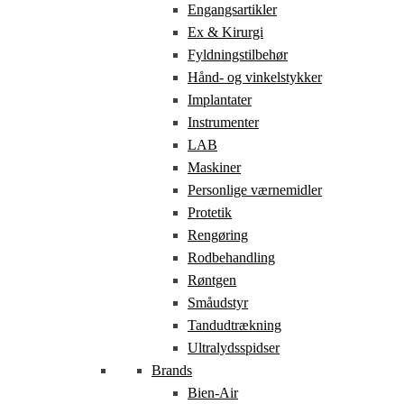
Engangsartikler
Ex & Kirurgi
Fyldningstilbehør
Hånd- og vinkelstykker
Implantater
Instrumenter
LAB
Maskiner
Personlige værnemidler
Protetik
Rengøring
Rodbehandling
Røntgen
Småudstyr
Tandudtrækning
Ultralydsspidser
Brands
Bien-Air