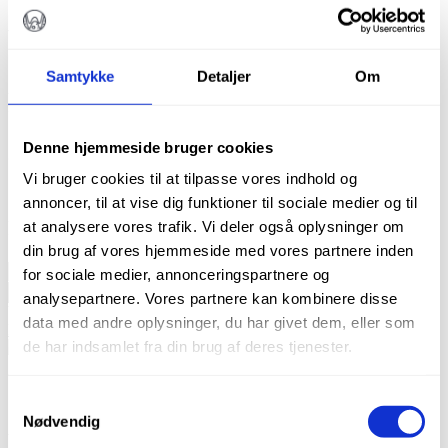
WELL-PREP
Samtykke
Detaljer
Om
kr.
150,00
Denne hjemmeside bruger cookies
Gel til kemisk udvidelse af rodkanaler
Vi bruger cookies til at tilpasse vores indhold og
3 sprøjter a 6 g
annoncer, til at vise dig funktioner til sociale medier og til
På lager
at analysere vores trafik. Vi deler også oplysninger om
din brug af vores hjemmeside med vores partnere inden
Well-
for sociale medier, annonceringspartnere og
Prep
TILFØJ TIL KURV
analysepartnere. Vores partnere kan kombinere disse
antal
Varenummer (SKU):
Well-Prep
Kategorier:
Alle produkter
,
data med andre oplysninger, du har givet dem, eller som
Materialer til rodbehandling
,
Rodbehandling
de har indsamlet fra din brug af deres tjenester.
Beskrivelse
Brand
Samtykkevalg
Nødvendig
Beskrivelse