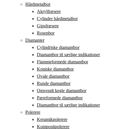
Hårdmetalbor
Akrylfræsere
Cylinder hårdmetalbor
Gipsfræsere
Rosenbor
Diamanter
Cylindriske diamantbor
Diamantbor til særlige indikationer
Flammeformede diamantbor
Koniske diamantbor
Ovale diamantbor
Runde diamantbor
Omvendt kegle diamantbor
Pæreformede diamantbor
Diamantbor til særlige indikationer
Polerere
Keramikpolerere
Kompositpolerere