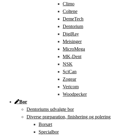
Climo
Coltene
DemeTech
Dentorium
DigiRay
Meisinger
MicroMega
MK-Dent
NSK
SciCan
Zogear
Vericom
Woodpecker
Bor
Dentoriums udvalgte bor
Diverse præparation, finishering og polering
Borsæt
Specialbor