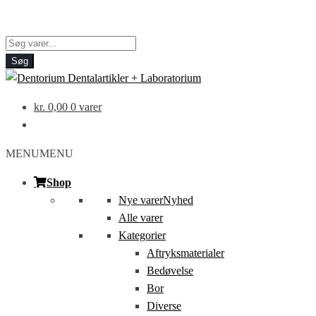
Products
search
Søg
kr.
0,00
0 varer
MENU
MENU
Shop
Nye varer
Nyhed
Alle varer
Kategorier
Aftryksmaterialer
Bedøvelse
Bor
Diverse