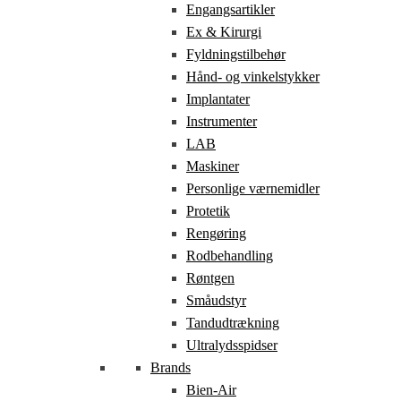
Engangsartikler
Ex & Kirurgi
Fyldningstilbehør
Hånd- og vinkelstykker
Implantater
Instrumenter
LAB
Maskiner
Personlige værnemidler
Protetik
Rengøring
Rodbehandling
Røntgen
Småudstyr
Tandudtrækning
Ultralydsspidser
Brands
Bien-Air