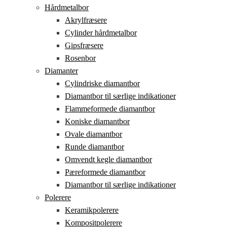
Hårdmetalbor
Akrylfræsere
Cylinder hårdmetalbor
Gipsfræsere
Rosenbor
Diamanter
Cylindriske diamantbor
Diamantbor til særlige indikationer
Flammeformede diamantbor
Koniske diamantbor
Ovale diamantbor
Runde diamantbor
Omvendt kegle diamantbor
Pæreformede diamantbor
Diamantbor til særlige indikationer
Polerere
Keramikpolerere
Kompositpolerere