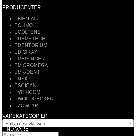
PRODUCENTER
BIEN-AIR
CLIMO
COLTENE
DEMETECH
DENTORIUM
DIGIRAY
MEISINGER
MICROMEGA
MK-DENT
NSK
SCICAN
VERICOM
WOODPECKER
ZOGEAR
VAREKATEGORIER
Vælg en varekategori
FIND VARE
Products