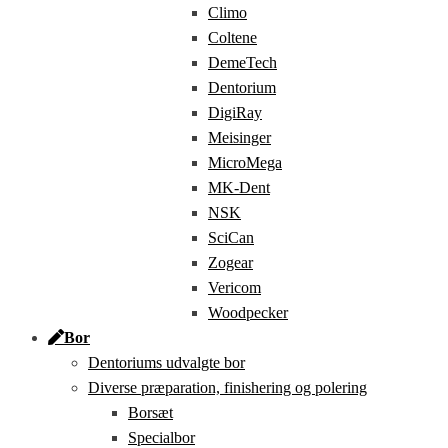
Climo
Coltene
DemeTech
Dentorium
DigiRay
Meisinger
MicroMega
MK-Dent
NSK
SciCan
Zogear
Vericom
Woodpecker
Bor
Dentoriums udvalgte bor
Diverse præparation, finishering og polering
Borsæt
Specialbor