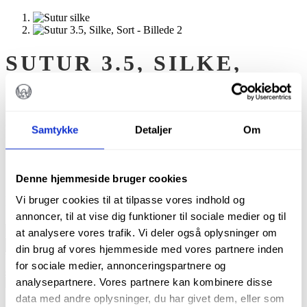
SUTUR 3.5, SILKE,
SORT
kr.
151,00
Samtykke
Detaljer
Om
Sutur fra Demetech, silke, æske m. 12 stk.
Denne hjemmeside bruger cookies
På lager
Vi bruger cookies til at tilpasse vores indhold og
annoncer, til at vise dig funktioner til sociale medier og til
Sutur
at analysere vores trafik. Vi deler også oplysninger om
3.5,
TILFØJ TIL KURV
din brug af vores hjemmeside med vores partnere inden
Silke,
Varenummer (SKU):
SK1160035F4P
Kategorier:
Alle produkter
,
Ex
for sociale medier, annonceringspartnere og
Sort
& Kirurgi
,
Sutur
,
Tandudtrækning
antal
analysepartnere. Vores partnere kan kombinere disse
data med andre oplysninger, du har givet dem, eller som
Beskrivelse