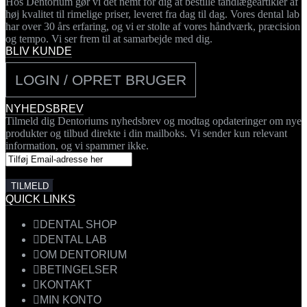
Hos Dentorium gør vi det nemt for dig at bestille tandlægeartikler af
høj kvalitet til rimelige priser, leveret fra dag til dag. Vores dental lab
har over 30 års erfaring, og vi er stolte af vores håndværk, præcision
og tempo. Vi ser frem til at samarbejde med dig.
BLIV KUNDE
LOGIN / OPRET BRUGER
NYHEDSBREV
Tilmeld dig Dentoriums nyhedsbrev og modtag opdateringer om nye
produkter og tilbud direkte i din mailboks. Vi sender kun relevant
information, og vi spammer ikke.
QUICK LINKS
DENTAL SHOP
DENTAL LAB
OM DENTORIUM
BETINGELSER
KONTAKT
MIN KONTO