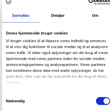
Samtykke
Detaljer
Om
Denne hjemmeside bruger cookies
Vi bruger cookies til at tilpasse vores indhold og annoncer,
til at vise dig funktioner til sociale medier og til at analysere
vores trafik. Vi deler også oplysninger om din brug af vores
hjemmeside med vores partnere inden for sociale medier,
annonceringspartnere og analysepartnere. Vores partnere
kan kombinere disse data med andre oplysninger, du har
Adapter til sug, ø 11/16 mm, 10 stk.
givet dem, eller som de har indsamlet fra din brug af deres
tjenester.
kr.
130,00
Varenr.: DAD0101
Samtykkevalg
Nødvendig
TILFØJ TIL KURV