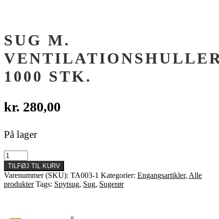
SUG M.
VENTILATIONSHULLER
1000 STK.
kr.
280,00
På lager
Sug
m.
TILFØJ TIL KURV
ventilationshuller,
Varenummer (SKU):
TA003-1
Kategorier:
Engangsartikler
,
Alle
1000
produkter
Tags:
Spytsug
,
Sug
,
Sugerør
stk.
antal