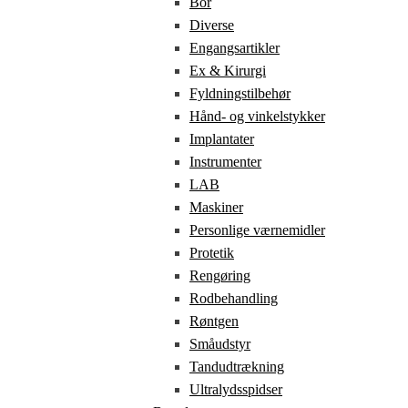
Bor
Diverse
Engangsartikler
Ex & Kirurgi
Fyldningstilbehør
Hånd- og vinkelstykker
Implantater
Instrumenter
LAB
Maskiner
Personlige værnemidler
Protetik
Rengøring
Rodbehandling
Røntgen
Småudstyr
Tandudtrækning
Ultralydsspidser