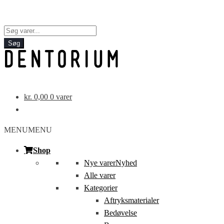
Products
search
Søg
kr.
0,00
0 varer
MENU
MENU
Shop
Nye varer
Nyhed
Alle varer
Kategorier
Aftryksmaterialer
Bedøvelse