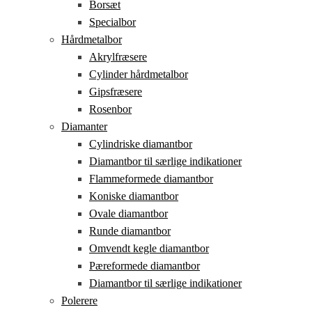
Borsæt
Specialbor
Hårdmetalbor
Akrylfræsere
Cylinder hårdmetalbor
Gipsfræsere
Rosenbor
Diamanter
Cylindriske diamantbor
Diamantbor til særlige indikationer
Flammeformede diamantbor
Koniske diamantbor
Ovale diamantbor
Runde diamantbor
Omvendt kegle diamantbor
Pæreformede diamantbor
Diamantbor til særlige indikationer
Polerere