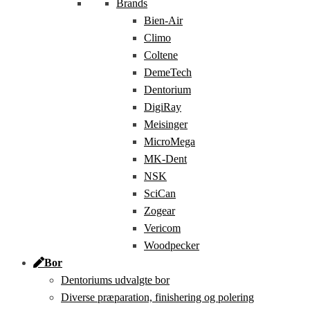
Brands
Bien-Air
Climo
Coltene
DemeTech
Dentorium
DigiRay
Meisinger
MicroMega
MK-Dent
NSK
SciCan
Zogear
Vericom
Woodpecker
Bor
Dentoriums udvalgte bor
Diverse præparation, finishering og polering