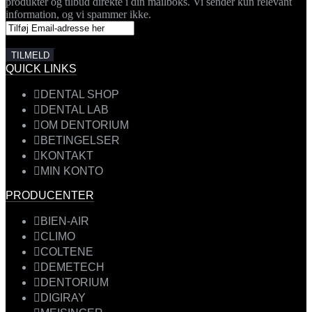
produkter og tilbud direkte i din mailboks. Vi sender kun relevant
information, og vi spammer ikke.
QUICK LINKS
DENTAL SHOP
DENTAL LAB
OM DENTORIUM
BETINGELSER
KONTAKT
MIN KONTO
PRODUCENTER
BIEN-AIR
CLIMO
COLTENE
DEMETECH
DENTORIUM
DIGIRAY