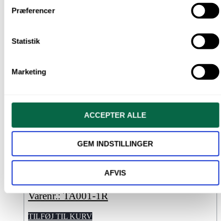
Præferencer
Statistik
Marketing
ACCEPTER ALLE
GEM INDSTILLINGER
Flexsug, 100 stk., aftagelige hætter
kr.
28,00
AFVIS
Varenr.: TA001-1R
TILFØJ TIL KURV