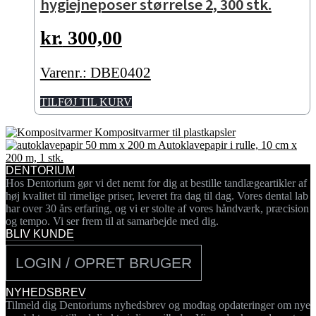
hygiejneposer størrelse 2, 300 stk.
kr.
300,00
Varenr.: DBE0402
TILFØJ TIL KURV
Kompositvarmer til plastkapsler
Autoklavepapir i rulle, 10 cm x
200 m, 1 stk.
DENTORIUM
Hos Dentorium gør vi det nemt for dig at bestille tandlægeartikler af
høj kvalitet til rimelige priser, leveret fra dag til dag. Vores dental lab
har over 30 års erfaring, og vi er stolte af vores håndværk, præcision
og tempo. Vi ser frem til at samarbejde med dig.
BLIV KUNDE
LOGIN / OPRET BRUGER
NYHEDSBREV
Tilmeld dig Dentoriums nyhedsbrev og modtag opdateringer om nye