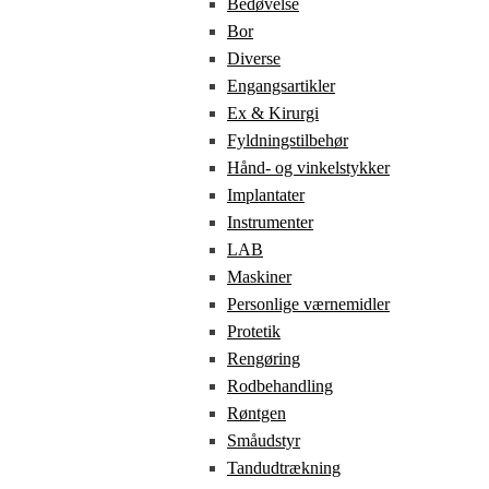
Bedøvelse
Bor
Diverse
Engangsartikler
Ex & Kirurgi
Fyldningstilbehør
Hånd- og vinkelstykker
Implantater
Instrumenter
LAB
Maskiner
Personlige værnemidler
Protetik
Rengøring
Rodbehandling
Røntgen
Småudstyr
Tandudtrækning