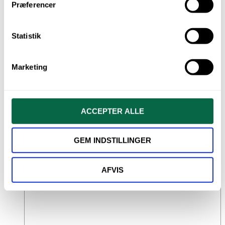
Præferencer
Statistik
Marketing
Sprøjte m. luer-lock, 12 ml, 100 stk.
ACCEPTER ALLE
kr.
150,00
GEM INDSTILLINGER
Varenr.: SN004-5
TILFØJ TIL KURV
AFVIS