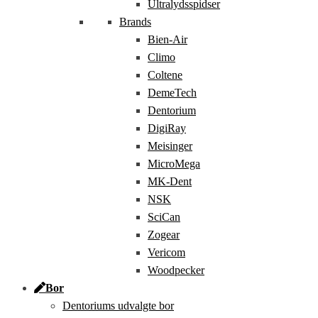
Ultralydsspidser
Brands
Bien-Air
Climo
Coltene
DemeTech
Dentorium
DigiRay
Meisinger
MicroMega
MK-Dent
NSK
SciCan
Zogear
Vericom
Woodpecker
Bor
Dentoriums udvalgte bor