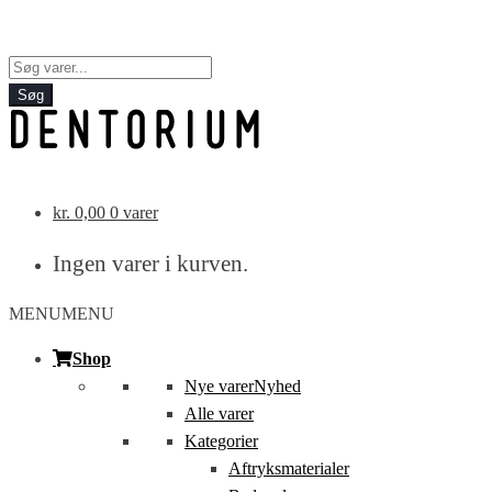
Products
search
Søg
kr.
0,00
0 varer
Ingen varer i kurven.
MENU
MENU
Shop
Nye varer
Nyhed
Alle varer
Kategorier
Aftryksmaterialer