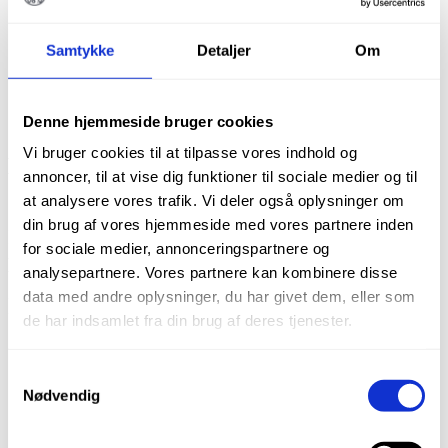
antal
Samtykke
Detaljer
Om
Beskrivelse
Denne hjemmeside bruger cookies
Brand
Vi bruger cookies til at tilpasse vores indhold og
Beskrivelse
annoncer, til at vise dig funktioner til sociale medier og til
at analysere vores trafik. Vi deler også oplysninger om
10 ml engangssprøjter m. luer-lock til kanyler
din brug af vores hjemmeside med vores partnere inden
Ikke sterile
for sociale medier, annonceringspartnere og
pose m. 100 stk.
analysepartnere. Vores partnere kan kombinere disse
data med andre oplysninger, du har givet dem, eller som
Du kunne også være interesseret i…
de har indsamlet fra din brug af deres tjenester.
Samtykkevalg
Nødvendig