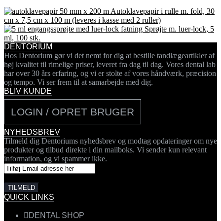
Autoklavepapir i rulle m. fold, 30
cm x 7,5 cm x 100 m (leveres i kasse med 2 ruller)
Sprøjte m. luer-lock, 5
ml, 100 stk.
DENTORIUM
Hos Dentorium gør vi det nemt for dig at bestille tandlægeartikler af
høj kvalitet til rimelige priser, leveret fra dag til dag. Vores dental lab
har over 30 års erfaring, og vi er stolte af vores håndværk, præcision
og tempo. Vi ser frem til at samarbejde med dig.
BLIV KUNDE
LOGIN / OPRET BRUGER
NYHEDSBREV
Tilmeld dig Dentoriums nyhedsbrev og modtag opdateringer om nye
produkter og tilbud direkte i din mailboks. Vi sender kun relevant
information, og vi spammer ikke.
QUICK LINKS
DENTAL SHOP