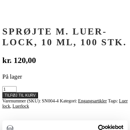
SPRØJTE M. LUER-
LOCK, 10 ML, 100 STK.
kr.
120,00
På lager
Sprøjte
m.
TILFØJ TIL KURV
luer-
Varenummer (SKU):
SN004-4
Kategori:
Engangsartikler
Tags:
Luer
lock,
lock
,
Luerlock
10
ml,
100
stk.