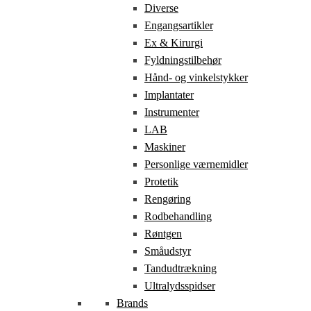
Diverse
Engangsartikler
Ex & Kirurgi
Fyldningstilbehør
Hånd- og vinkelstykker
Implantater
Instrumenter
LAB
Maskiner
Personlige værnemidler
Protetik
Rengøring
Rodbehandling
Røntgen
Småudstyr
Tandudtrækning
Ultralydsspidser
Brands