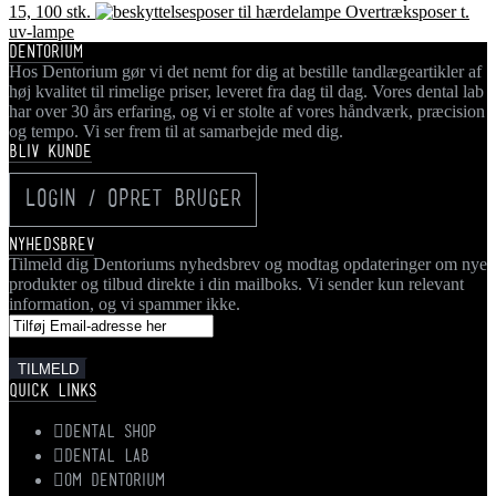
15, 100 stk.
Overtræksposer t.
uv-lampe
DENTORIUM
Hos Dentorium gør vi det nemt for dig at bestille tandlægeartikler af
høj kvalitet til rimelige priser, leveret fra dag til dag. Vores dental lab
har over 30 års erfaring, og vi er stolte af vores håndværk, præcision
og tempo. Vi ser frem til at samarbejde med dig.
BLIV KUNDE
LOGIN / OPRET BRUGER
NYHEDSBREV
Tilmeld dig Dentoriums nyhedsbrev og modtag opdateringer om nye
produkter og tilbud direkte i din mailboks. Vi sender kun relevant
information, og vi spammer ikke.
QUICK LINKS
DENTAL SHOP
DENTAL LAB
OM DENTORIUM