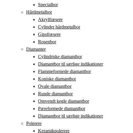
Specialbor
Hårdmetalbor
Akrylfræsere
Cylinder hårdmetalbor
Gipsfræsere
Rosenbor
Diamanter
Cylindriske diamantbor
Diamantbor til særlige indikationer
Flammeformede diamantbor
Koniske diamantbor
Ovale diamantbor
Runde diamantbor
Omvendt kegle diamantbor
Pæreformede diamantbor
Diamantbor til særlige indikationer
Polerere
Keramikpolerere