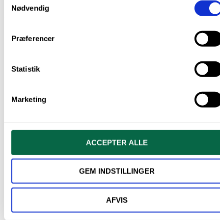
Nødvendig
Kasse m. 25 pakker à 200 stk.
Du kunne også være interesseret i…
Præferencer
Statistik
Marketing
ACCEPTER ALLE
GEM INDSTILLINGER
Desinfektion, sprit 75 %, 3 x 5 liter
AFVIS