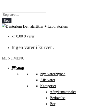
Products
search
Søg
kr.
0,00
0 varer
Ingen varer i kurven.
MENU
MENU
Shop
Nye varer
Nyhed
Alle varer
Kategorier
Aftryksmaterialer
Bedøvelse
Bor