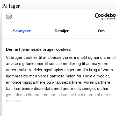
På lager
Spritservietter/kompres,
gaze
TILFØJ TIL KURV
m.
Varenummer (SKU):
CW007-3
Kategorier:
Engangsartikler
,
høj
Samtykke
Detaljer
Om
Afspritning
,
Alle produkter
Tags:
Afspritningsserviet
,
Kompres
sugeevne,
5000
stk.
Beskrivelse
antal
Denne hjemmeside bruger cookies
Brand
Vi bruger cookies til at tilpasse vores indhold og annoncer, til
Beskrivelse
at vise dig funktioner til sociale medier og til at analysere
vores trafik. Vi deler også oplysninger om din brug af vores
Spritservietter, gaze m. høj sugeevne,
5000 stk.
hjemmeside med vores partnere inden for sociale medier,
Kompres til afspritning
annonceringspartnere og analysepartnere. Vores partnere
4-lags gaze med høj sugeevne
kan kombinere disse data med andre oplysninger, du har
Str: 10 x 10 cm
givet dem, eller som de har indsamlet fra din brug af deres
Kan også anvendes som Gaze ved større
tjenester.
blødninger.
Ikke sterile
Samtykkevalg