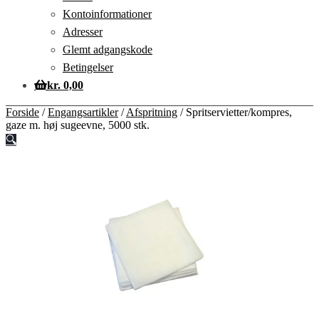
Kontoinformationer
Adresser
Glemt adgangskode
Betingelser
kr.
0,00
Forside
/
Engangsartikler
/
Afspritning
/
Spritservietter/kompres,
gaze m. høj sugeevne, 5000 stk.
🔍