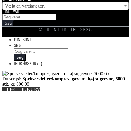
Vælg en varekategori
FIND VARE
Products
search
Søg
© DENTORIUM 2026
MIN KONTO
SØG
Products
search
Søg
INDKØBSKURV
0
Du ser på:
Spritservietter/kompres, gaze m. høj sugeevne, 5000
stk.
kr.
800,00
TILFØJ TIL KURV