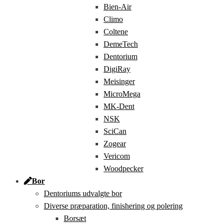
Bien-Air
Climo
Coltene
DemeTech
Dentorium
DigiRay
Meisinger
MicroMega
MK-Dent
NSK
SciCan
Zogear
Vericom
Woodpecker
Bor
Dentoriums udvalgte bor
Diverse præparation, finishering og polering
Borsæt