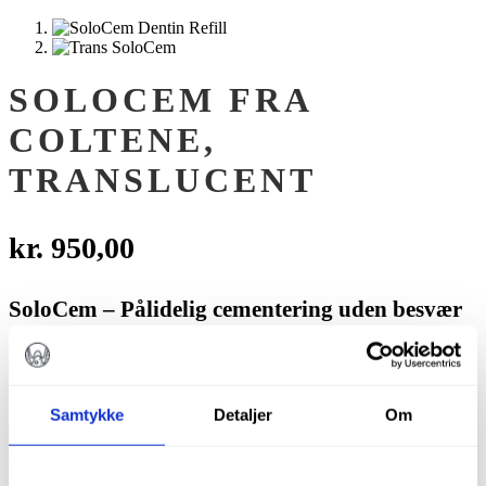
SOLOCEM FRA
COLTENE,
TRANSLUCENT
kr.
950,00
SoloCem – Pålidelig cementering uden besvær
Enkel, hurtig og ekstremt stærk
Spar tid på klinikken uden at gå på kompromis
Samtykke
Detaljer
Om
med holdbarheden.
SoloCem
fra Coltene er en
dualhærdende, selvætsende resincement, der gør
din hverdag lettere. Ved de fleste indikationer