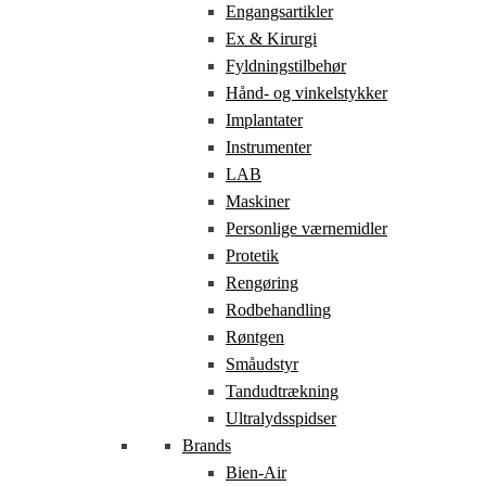
Engangsartikler
Ex & Kirurgi
Fyldningstilbehør
Hånd- og vinkelstykker
Implantater
Instrumenter
LAB
Maskiner
Personlige værnemidler
Protetik
Rengøring
Rodbehandling
Røntgen
Småudstyr
Tandudtrækning
Ultralydsspidser
Brands
Bien-Air