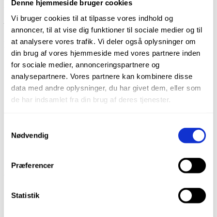
Denne hjemmeside bruger cookies
behøver du hverken separat ætsning eller bonding
Vi bruger cookies til at tilpasse vores indhold og
– SoloCem klarer det hele i ét enkelt trin.
annoncer, til at vise dig funktioner til sociale medier og til
at analysere vores trafik. Vi deler også oplysninger om
Fordele ved at bruge SoloCem
din brug af vores hjemmeside med vores partnere inden
for sociale medier, annonceringspartnere og
Tidsbesparende:
Ingen behov for bonding på de fleste
materialer – bare påfør og placer.
analysepartnere. Vores partnere kan kombinere disse
Antibakteriel effekt:
Indeholder zinkoxid, der yder ekstra
data med andre oplysninger, du har givet dem, eller som
beskyttelse af restaureringen.
de har indsamlet fra din brug af deres tjenester.
Høj bindingsstyrke:
Sikrer enestående adhæsion til både
dentin, emalje, zirkonium og metal.
Lav vandabsorption:
Giver god farvestabilitet og sikrer, at
dine restaureringer forbliver æstetiske over tid.
Samtykkevalg
Nem fjernelse af overskud:
Cementen har en ideel
Nødvendig
konsistens, der gør det let at fjerne overskydende materiale i
gel-fasen.
Præferencer
Anvendelsesområder
SoloCem er den ideelle allround-løsning til:
Statistik
Inlays, onlays og kroner (keramik, metal, komposit)