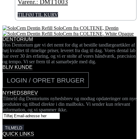
Varenr.: DMT1003
TILFØJ TIL KURV
SoloCem fra COLTENE, Dentin
SoloCem fra COLTENE, White Opaque
DENTORIUM
Hos Dentorium gør vi det nemt for dig at bestille tandlægeartikler af
høj kvalitet til rimelige priser, leveret fra dag til dag. Vores dental lab
har over 30 års erfaring, og vi er stolte af vores håndværk, præcision
og tempo. Vi ser frem til at samarbejde med dig.
BLIV KUNDE
LOGIN / OPRET BRUGER
NYHEDSBREV
Tilmeld dig Dentoriums nyhedsbrev og modtag opdateringer om nye
produkter og tilbud direkte i din mailboks. Vi sender kun relevant
information, og vi spammer ikke.
QUICK LINKS