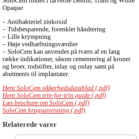
SoloCem findes i farverne Dentin, Trans og White
Opaque
– Antibakteriel zinkoxid
– Tidsbesparende, forenklet håndtering
– Lille krympning
– Høje vedhæftningsværdier
– SoloCem kan anvendes på tværs af en lang
række indikationer, såsom cementering af kroner
og broer, rodstifter, inlay og onlay samt på
abutments til implantater.
Hent SoloCem sikkerhedsdatablad (.pdf)
Hent SoloCem trin-for-trin guide (.pdf)
Læs brochure om SoloCem (.pdf)
SoloCem brugsanvisning (.pdf)
Relaterede varer