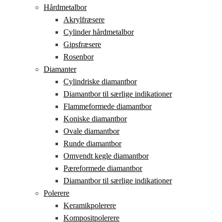
Hårdmetalbor
Akrylfræsere
Cylinder hårdmetalbor
Gipsfræsere
Rosenbor
Diamanter
Cylindriske diamantbor
Diamantbor til særlige indikationer
Flammeformede diamantbor
Koniske diamantbor
Ovale diamantbor
Runde diamantbor
Omvendt kegle diamantbor
Pæreformede diamantbor
Diamantbor til særlige indikationer
Polerere
Keramikpolerere
Kompositpolerere