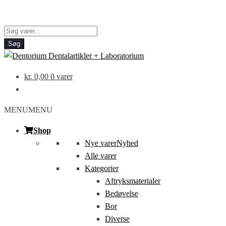
Products
search
Søg
kr.
0,00
0 varer
MENU
MENU
Shop
Nye varer
Nyhed
Alle varer
Kategorier
Aftryksmaterialer
Bedøvelse
Bor
Diverse