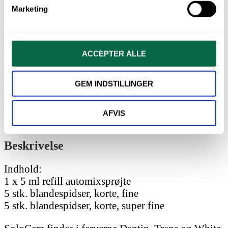
Broer
Marketing
Rodstifter (endodontiske stifter)
På lager
ACCEPTER ALLE
SoloCem
fra
TILFØJ TIL KURV
COLTENE,
Varenummer (SKU):
60019840
Kategorier:
Protetik
,
Alle produkter
,
GEM INDSTILLINGER
Translucent
Cementer
Tag:
Cement
antal
AFVIS
Beskrivelse
Brand
Beskrivelse
Indhold:
1 x 5 ml refill automixsprøjte
5 stk. blandespidser, korte, fine
5 stk. blandespidser, korte, super fine