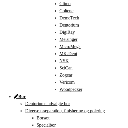
Climo
Coltene
DemeTech
Dentorium
DigiRay
Meisinger
MicroMega
MK-Dent
NSK
SciCan
Zogear
Vericom
Woodpecker
Bor
Dentoriums udvalgte bor
Diverse præparation, finishering og polering
Borsæt
Specialbor