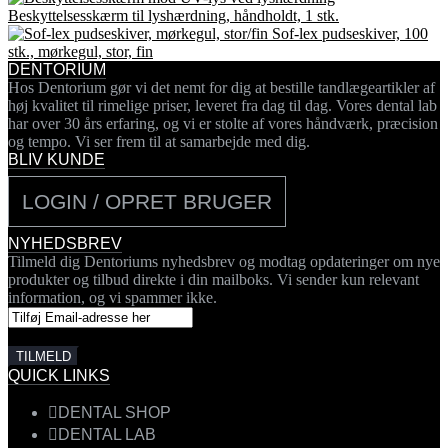
Beskyttelsesskærm til lyshærdning, håndholdt, 1 stk.
Sof-lex pudseskiver, 100
stk., mørkegul, stor, fin
DENTORIUM
Hos Dentorium gør vi det nemt for dig at bestille tandlægeartikler af
høj kvalitet til rimelige priser, leveret fra dag til dag. Vores dental lab
har over 30 års erfaring, og vi er stolte af vores håndværk, præcision
og tempo. Vi ser frem til at samarbejde med dig.
BLIV KUNDE
LOGIN / OPRET BRUGER
NYHEDSBREV
Tilmeld dig Dentoriums nyhedsbrev og modtag opdateringer om nye
produkter og tilbud direkte i din mailboks. Vi sender kun relevant
information, og vi spammer ikke.
QUICK LINKS
DENTAL SHOP
DENTAL LAB