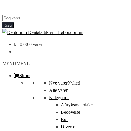
Products
search
Søg
kr.
0,00
0 varer
MENU
MENU
Shop
Nye varer
Nyhed
Alle varer
Kategorier
Aftryksmaterialer
Bedøvelse
Bor
Diverse