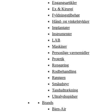
Engangsartikler
Ex & Kirurgi
Fyldningstilbehør
Hånd- og vinkelstykker
Implantater
Instrumenter
LAB
Maskiner
Personlige værnemidler
Protetik
Rengøring
Rodbehandling
Røntgen
Småudstyr
Tandudtrækning
Ultralydsspidser
Brands
Bien-Air