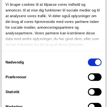
Assistina,
Vi bruger cookies til at tilpasse vores indhold og
500
annoncer, til at vise dig funktioner til sociale medier og til
ml
Brand
antal
at analysere vores trafik. Vi deler også oplysninger om
Sikkerhedsdatablad
din brug af vores hjemmeside med vores partnere inden
Brand
for sociale medier, annonceringspartnere og
analysepartnere. Vores partnere kan kombinere disse
MK-Dent
data med andre oplysninger, du har givet dem, eller som
de har indsamlet fra din brug af deres tjenester.
Turbiner, hånd- og vinkelstykker i verdensklasse.
Samtykkevalg
Du kunne også være interesseret i…
Nødvendig
Præferencer
Statistik
Marketing