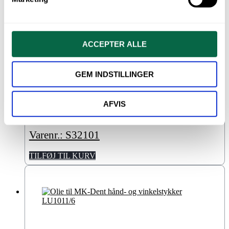
ACCEPTER ALLE
Dental Oil, plejeolie til SciCan
GEM INDSTILLINGER
StatMatic
AFVIS
kr.
320,00
Varenr.: S32101
TILFØJ TIL KURV