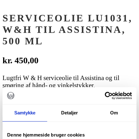
SERVICEOLIE LU1031,
W&H TIL ASSISTINA,
500 ML
kr.
450,00
Lugtfri W & H serviceolie til Assistina og til
smøring af hånd- og vinkelstykker.
Flaske m. 500 ml
På lager
Samtykke
Detaljer
Om
Serviceolie
LU1031,
TILFØJ TIL KURV
W&H
Varenummer (SKU):
LU1031
Kategorier:
Alle produkter
,
Hånd- og
Denne hjemmeside bruger cookies
til
vinkelstykker