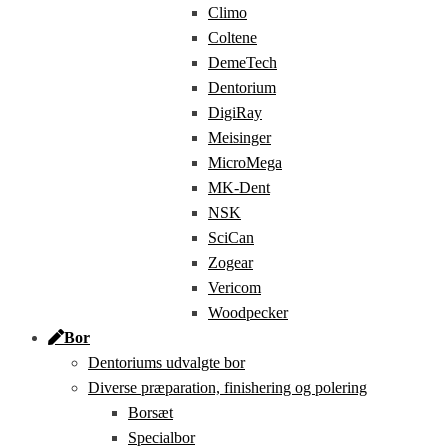
Climo
Coltene
DemeTech
Dentorium
DigiRay
Meisinger
MicroMega
MK-Dent
NSK
SciCan
Zogear
Vericom
Woodpecker
Bor
Dentoriums udvalgte bor
Diverse præparation, finishering og polering
Borsæt
Specialbor