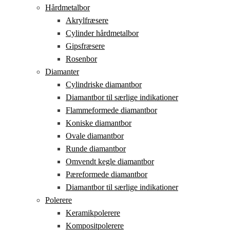
Hårdmetalbor
Akrylfræsere
Cylinder hårdmetalbor
Gipsfræsere
Rosenbor
Diamanter
Cylindriske diamantbor
Diamantbor til særlige indikationer
Flammeformede diamantbor
Koniske diamantbor
Ovale diamantbor
Runde diamantbor
Omvendt kegle diamantbor
Pæreformede diamantbor
Diamantbor til særlige indikationer
Polerere
Keramikpolerere
Kompositpolerere