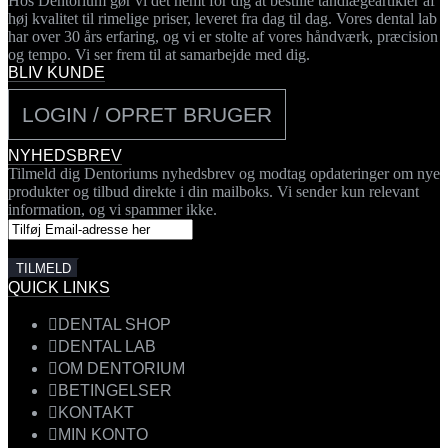
Hos Dentorium gør vi det nemt for dig at bestille tandlægeartikler af
høj kvalitet til rimelige priser, leveret fra dag til dag. Vores dental lab
har over 30 års erfaring, og vi er stolte af vores håndværk, præcision
og tempo. Vi ser frem til at samarbejde med dig.
BLIV KUNDE
LOGIN / OPRET BRUGER
NYHEDSBREV
Tilmeld dig Dentoriums nyhedsbrev og modtag opdateringer om nye
produkter og tilbud direkte i din mailboks. Vi sender kun relevant
information, og vi spammer ikke.
QUICK LINKS
DENTAL SHOP
DENTAL LAB
OM DENTORIUM
BETINGELSER
KONTAKT
MIN KONTO