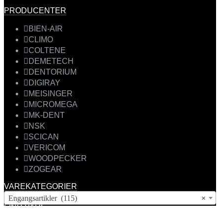
PRODUCENTER
BIEN-AIR
CLIMO
COLTENE
DEMETECH
DENTORIUM
DIGIRAY
MEISINGER
MICROMEGA
MK-DENT
NSK
SCICAN
VERICOM
WOODPECKER
ZOGEAR
VAREKATEGORIER
Engangsartikler (115)
×
FIND VARE
Products