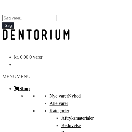
Products
search
Søg
kr.
0,00
0 varer
MENU
MENU
Shop
Nye varer
Nyhed
Alle varer
Kategorier
Aftryksmaterialer
Bedøvelse