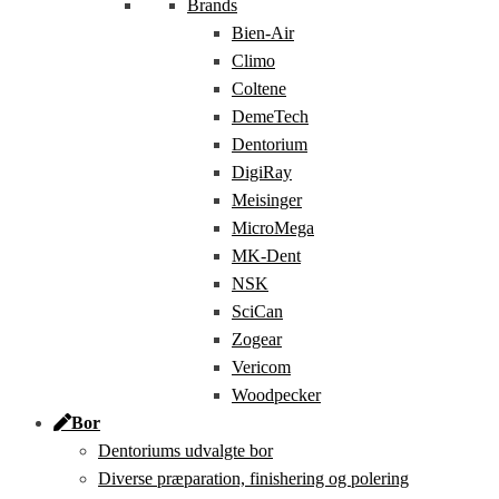
Brands
Bien-Air
Climo
Coltene
DemeTech
Dentorium
DigiRay
Meisinger
MicroMega
MK-Dent
NSK
SciCan
Zogear
Vericom
Woodpecker
Bor
Dentoriums udvalgte bor
Diverse præparation, finishering og polering