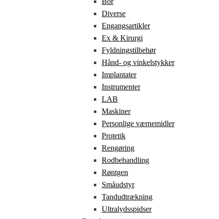
Bor
Diverse
Engangsartikler
Ex & Kirurgi
Fyldningstilbehør
Hånd- og vinkelstykker
Implantater
Instrumenter
LAB
Maskiner
Personlige værnemidler
Protetik
Rengøring
Rodbehandling
Røntgen
Småudstyr
Tandudtrækning
Ultralydsspidser