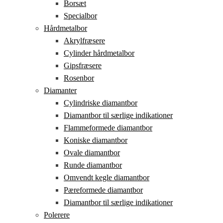
Borsæt
Specialbor
Hårdmetalbor
Akrylfræsere
Cylinder hårdmetalbor
Gipsfræsere
Rosenbor
Diamanter
Cylindriske diamantbor
Diamantbor til særlige indikationer
Flammeformede diamantbor
Koniske diamantbor
Ovale diamantbor
Runde diamantbor
Omvendt kegle diamantbor
Pæreformede diamantbor
Diamantbor til særlige indikationer
Polerere