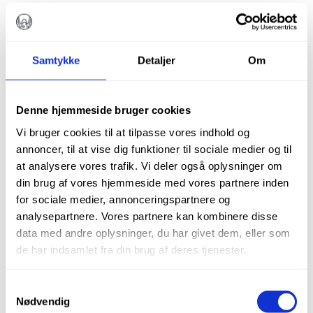
Samtykke
Detaljer
Om
Denne hjemmeside bruger cookies
Vi bruger cookies til at tilpasse vores indhold og
annoncer, til at vise dig funktioner til sociale medier og til
at analysere vores trafik. Vi deler også oplysninger om
din brug af vores hjemmeside med vores partnere inden
for sociale medier, annonceringspartnere og
ROEKO VATPELLETS
analysepartnere. Vores partnere kan kombinere disse
data med andre oplysninger, du har givet dem, eller som
NR. 2, 10 G
de har indsamlet fra din brug af deres tjenester.
kr.
100,00
Samtykkevalg
Nødvendig