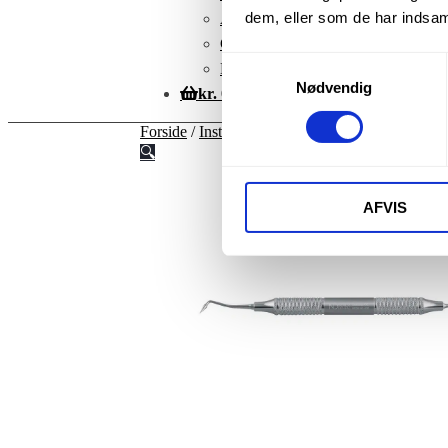
dem, eller som de har indsaml
Adresser
Glemt adgangskode
Samtykkevalg
Betingelser
Nødvendig
kr.
0,00
Forside
/
Instrumenter
/
Instrumenter til plastbeh
🔍
AFVIS