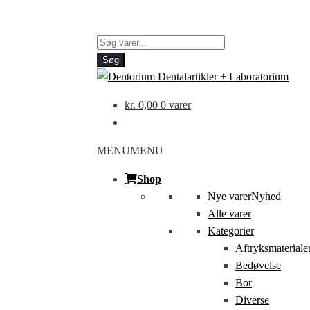
Products
search
Søg
kr.
0,00
0 varer
MENU
MENU
Shop
Nye varer
Nyhed
Alle varer
Kategorier
Aftryksmateriale
Bedøvelse
Bor
Diverse