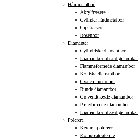
Hårdmetalbor
Akrylfræsere
Cylinder hårdmetalbor
Gipsfræsere
Rosenbor
Diamanter
Cylindriske diamantbor
Diamantbor til særlige indikat
Flammeformede diamantbor
Koniske diamantbor
Ovale diamantbor
Runde diamantbor
Omvendt kegle diamantbor
Pæreformede diamantbor
Diamantbor til særlige indikat
Polerere
Keramikpolerere
Kompositpolerere