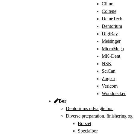
Climo
Coltene
DemeTech
Dentorium
DigiRay
Meisinger
MicroMega
MK-Dent
NSK
SciCan
Zogear
Vericom
Woodpecker
Bor
Dentoriums udvalgte bor
Diverse præparation, finishering og
Borsæt
Specialbor