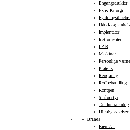
Engangsartikler
Ex & Kirurgi
Fyldningstilbehø
Hånd- og vinkel
Implantater
Instrumenter
LAB
Maskiner
Personlige værn
Protetik
Rengøring
Rodbehandling
Røntgen
Småudstyr
Tandudtrækning
Ultralydsspidser
Brands
Bien-Air