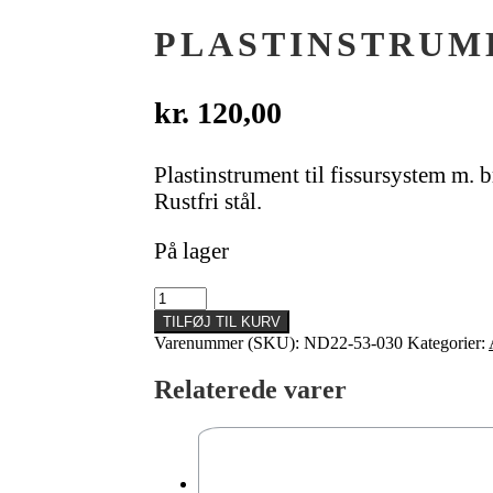
PLASTINSTRUME
kr.
120,00
Plastinstrument til fissursystem m. b
Rustfri stål.
På lager
Plastinstrument,
fissursystem
TILFØJ TIL KURV
m.
Varenummer (SKU):
ND22-53-030
Kategorier:
bredt
skaft
Relaterede varer
antal