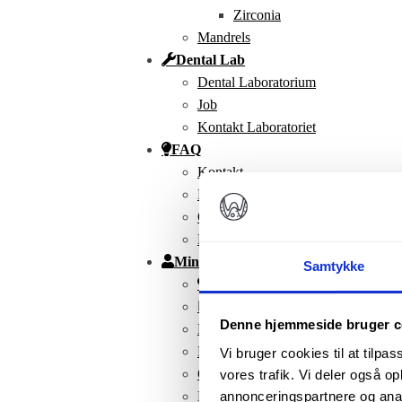
Zirconia
Mandrels
Dental Lab
Dental Laboratorium
Job
Kontakt Laboratoriet
FAQ
Kontakt
FAQ
Om Os
Nyhedsbrev
Min Konto
Samtykke
Favoritter
Mine produkter
Denne hjemmeside bruger c
Kurv
Kasse
Vi bruger cookies til at tilpas
Ordrer
vores trafik. Vi deler også 
annonceringspartnere og anal
Kontoinformationer