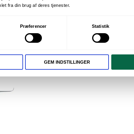
et fra din brug af deres tjenester.
Præferencer
Statistik
andling
/
Plastinstrument, fissursystem m. bredt skaft
GEM INDSTILLINGER