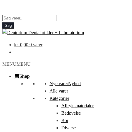
Products
search
Søg
kr.
0,00
0 varer
MENU
MENU
Shop
Nye varer
Nyhed
Alle varer
Kategorier
Aftryksmaterialer
Bedøvelse
Bor
Diverse