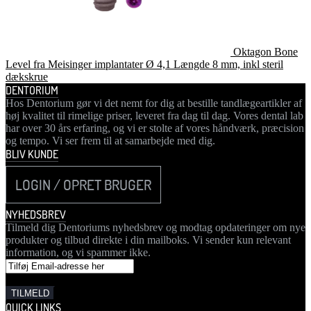
Oktagon Bone
Level fra Meisinger implantater Ø 4,1 Længde 8 mm, inkl steril
dækskrue
DENTORIUM
Hos Dentorium gør vi det nemt for dig at bestille tandlægeartikler af
høj kvalitet til rimelige priser, leveret fra dag til dag. Vores dental lab
har over 30 års erfaring, og vi er stolte af vores håndværk, præcision
og tempo. Vi ser frem til at samarbejde med dig.
BLIV KUNDE
LOGIN / OPRET BRUGER
NYHEDSBREV
Tilmeld dig Dentoriums nyhedsbrev og modtag opdateringer om nye
produkter og tilbud direkte i din mailboks. Vi sender kun relevant
information, og vi spammer ikke.
QUICK LINKS