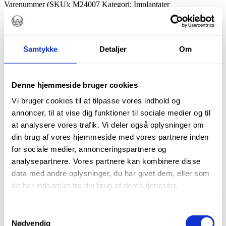
Level
Varenummer (SKU):
M24007
Kategori:
Implantater
Taper
implantater
Ø
4,8
Længde
Samtykke
Detaljer
Om
12
mm,
inkl
steril
Denne hjemmeside bruger cookies
dækskrue
Beskrivelse
Vi bruger cookies til at tilpasse vores indhold og
antal
Brand
annoncer, til at vise dig funktioner til sociale medier og til
at analysere vores trafik. Vi deler også oplysninger om
Beskrivelse
din brug af vores hjemmeside med vores partnere inden
for sociale medier, annonceringspartnere og
Meisinger implantat Bone level taper Ø 4,8
analysepartnere. Vores partnere kan kombinere disse
Længde 12 mm, inkl. steril dækskrue.
data med andre oplysninger, du har givet dem, eller som
(varenr.M22099)
de har indsamlet fra din brug af deres tjenester.
Meisinger implantater er kendt for kvalitet, det er
tysk produceret.
Samtykkevalg
Nødvendig