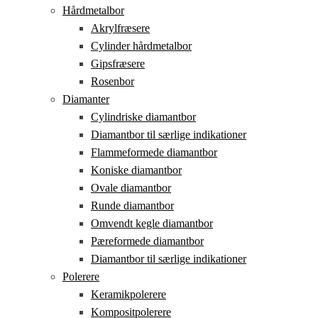
Hårdmetalbor
Akrylfræsere
Cylinder hårdmetalbor
Gipsfræsere
Rosenbor
Diamanter
Cylindriske diamantbor
Diamantbor til særlige indikationer
Flammeformede diamantbor
Koniske diamantbor
Ovale diamantbor
Runde diamantbor
Omvendt kegle diamantbor
Pæreformede diamantbor
Diamantbor til særlige indikationer
Polerere
Keramikpolerere
Kompositpolerere