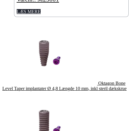
LÆS MERE
Oktagon Bone
Level Taper implantater Ø 4,8 Længde 10 mm, inkl steril dækskrue