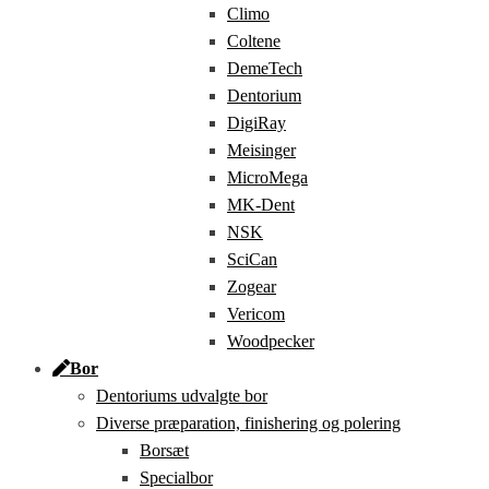
Climo
Coltene
DemeTech
Dentorium
DigiRay
Meisinger
MicroMega
MK-Dent
NSK
SciCan
Zogear
Vericom
Woodpecker
Bor
Dentoriums udvalgte bor
Diverse præparation, finishering og polering
Borsæt
Specialbor