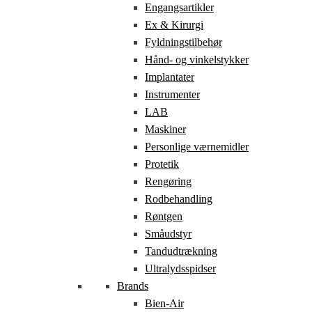
Engangsartikler
Ex & Kirurgi
Fyldningstilbehør
Hånd- og vinkelstykker
Implantater
Instrumenter
LAB
Maskiner
Personlige værnemidler
Protetik
Rengøring
Rodbehandling
Røntgen
Småudstyr
Tandudtrækning
Ultralydsspidser
Brands
Bien-Air