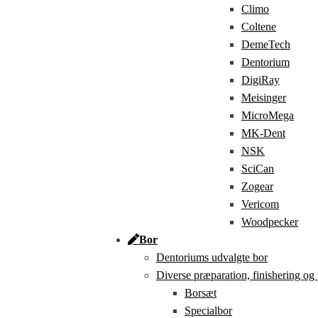
Climo
Coltene
DemeTech
Dentorium
DigiRay
Meisinger
MicroMega
MK-Dent
NSK
SciCan
Zogear
Vericom
Woodpecker
Bor
Dentoriums udvalgte bor
Diverse præparation, finishering og
Borsæt
Specialbor