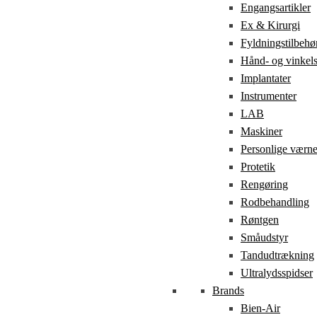
Engangsartikler
Ex & Kirurgi
Fyldningstilbehø
Hånd- og vinkel
Implantater
Instrumenter
LAB
Maskiner
Personlige værn
Protetik
Rengøring
Rodbehandling
Røntgen
Småudstyr
Tandudtrækning
Ultralydsspidser
Brands
Bien-Air