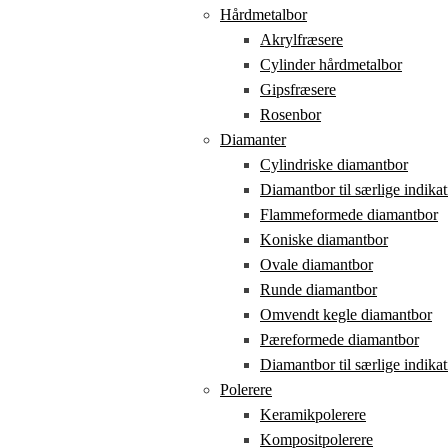
Hårdmetalbor
Akrylfræsere
Cylinder hårdmetalbor
Gipsfræsere
Rosenbor
Diamanter
Cylindriske diamantbor
Diamantbor til særlige indikat
Flammeformede diamantbor
Koniske diamantbor
Ovale diamantbor
Runde diamantbor
Omvendt kegle diamantbor
Pæreformede diamantbor
Diamantbor til særlige indikat
Polerere
Keramikpolerere
Kompositpolerere