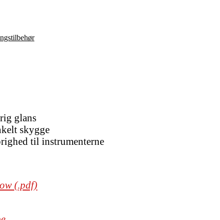
ngstilbehør
rig glans
nkelt skygge
ighed til instrumenterne
ow (.pdf)
be