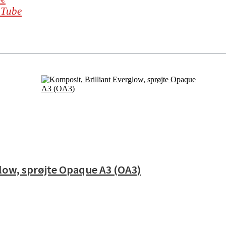
uTube
glow, sprøjte Opaque A3 (OA3)