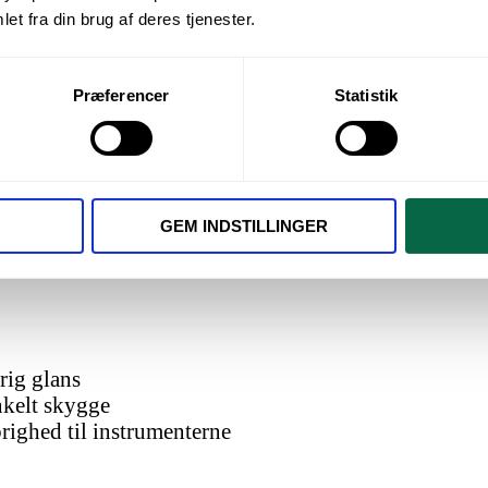
et fra din brug af deres tjenester.
Præferencer
Statistik
 Everglow, sprøjte universal A1/B1
GEM INDSTILLINGER
ANT EVERGLOW, SPRØJTE UN
rig glans
nkelt skygge
ighed til instrumenterne