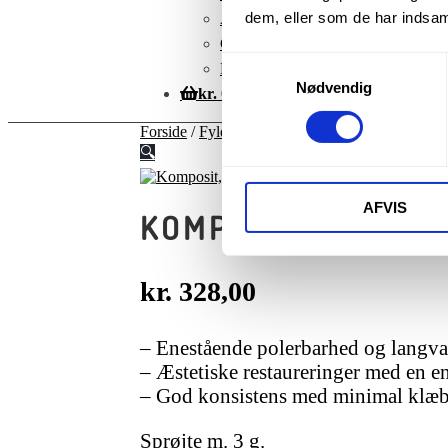
dem, eller som de har indsaml
Adresser
Glemt adgangskode
Samtykkevalg
Betingelser
Nødvendig
kr.
0,00
Forside
/
Fyldningstilbehør
/
Komposit, Brilliant
🔍
AFVIS
KOMPOSIT, BRILLI
kr.
328,00
– Enestående polerbarhed og langva
– Æstetiske restaureringer med en e
– God konsistens med minimal klæbr
Sprøjte m. 3 g.