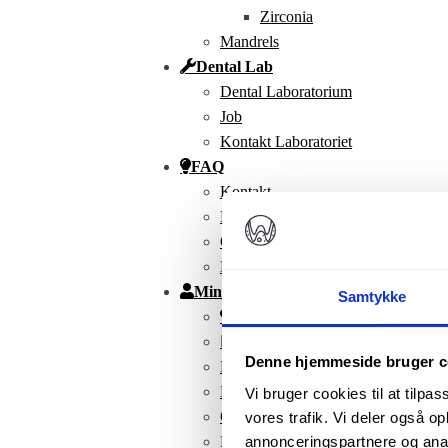
Zirconia
Mandrels
Dental Lab
Dental Laboratorium
Job
Kontakt Laboratoriet
FAQ
Kontakt
FAQ
Om Os
Nyhedsbrev
Min Konto
Samtykke
Favoritter
Mine produkter
Denne hjemmeside bruger c
Kurv
Kasse
Vi bruger cookies til at tilpas
Ordrer
vores trafik. Vi deler også 
annonceringspartnere og anal
Kontoinformationer