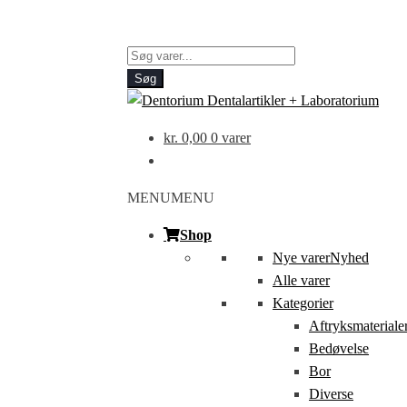
Products
search
Søg
kr.
0,00
0 varer
MENU
MENU
Shop
Nye varer
Nyhed
Alle varer
Kategorier
Aftryksmateriale
Bedøvelse
Bor
Diverse