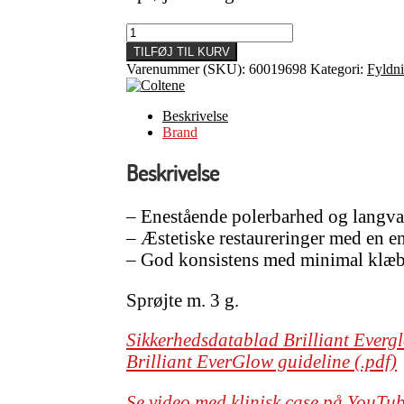
Komposit,
Brilliant
TILFØJ TIL KURV
Everglow,
Varenummer (SKU):
60019698
Kategori:
Fyldni
sprøjte
universal
A1/B1
Beskrivelse
antal
Brand
Beskrivelse
– Enestående polerbarhed og langva
– Æstetiske restaureringer med en e
– God konsistens med minimal klæbr
Sprøjte m. 3 g.
Sikkerhedsdatablad Brilliant Evergl
Brilliant EverGlow guideline (.pdf)
Se video med klinisk case på YouTu