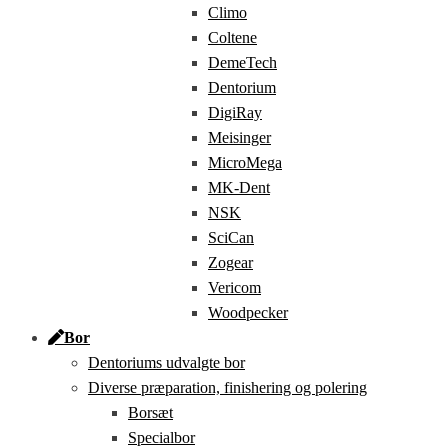
Climo
Coltene
DemeTech
Dentorium
DigiRay
Meisinger
MicroMega
MK-Dent
NSK
SciCan
Zogear
Vericom
Woodpecker
Bor
Dentoriums udvalgte bor
Diverse præparation, finishering og polering
Borsæt
Specialbor