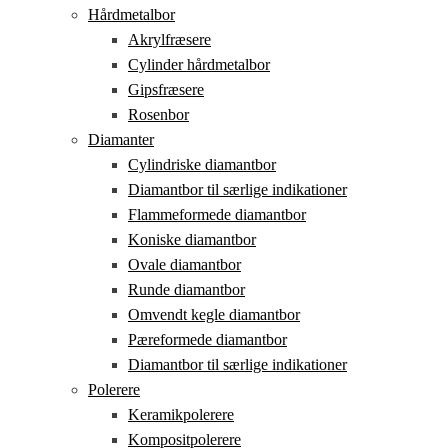
Hårdmetalbor
Akrylfræsere
Cylinder hårdmetalbor
Gipsfræsere
Rosenbor
Diamanter
Cylindriske diamantbor
Diamantbor til særlige indikationer
Flammeformede diamantbor
Koniske diamantbor
Ovale diamantbor
Runde diamantbor
Omvendt kegle diamantbor
Pæreformede diamantbor
Diamantbor til særlige indikationer
Polerere
Keramikpolerere
Kompositpolerere