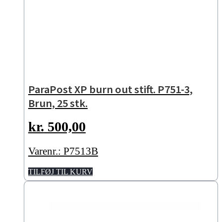
ParaPost XP burn out stift. P751-3,
Brun, 25 stk.
kr.
500,00
Varenr.: P7513B
TILFØJ TIL KURV