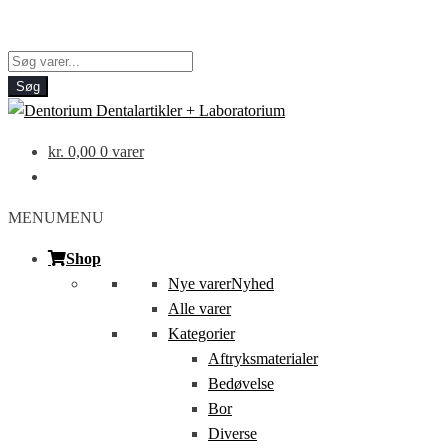
Products
search
Søg
kr.
0,00
0 varer
MENU
MENU
Shop
Nye varer
Nyhed
Alle varer
Kategorier
Aftryksmaterialer
Bedøvelse
Bor
Diverse