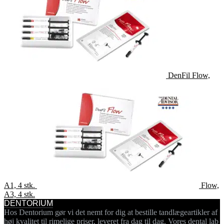
DenFil Flow,
A1, 4 stk.
Flow,
A3, 4 stk.
DENTORIUM
Hos Dentorium gør vi det nemt for dig at bestille tandlægeartikler af
høj kvalitet til rimelige priser, leveret fra dag til dag. Vores dental lab