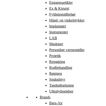
Engangsartikler
Ex & Kirurgi
Fyldningstilbehør
Hånd- og vinkelstykker
Implantater
Instrumenter
LAB
Maskiner
Personlige værnemidler
Protetik
Rengøring
Rodbehandling
Røntgen
Småudstyr
Tandudtrækning
Ultralydsspidser
Brands
Bien-Air