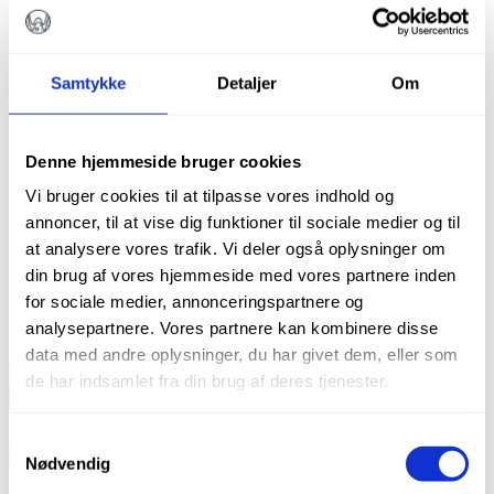
Samtykke
Detaljer
Om
Denne hjemmeside bruger cookies
FLOW, A2, 4 STK.
Vi bruger cookies til at tilpasse vores indhold og
annoncer, til at vise dig funktioner til sociale medier og til
at analysere vores trafik. Vi deler også oplysninger om
kr.
256,00
din brug af vores hjemmeside med vores partnere inden
for sociale medier, annonceringspartnere og
På lager
analysepartnere. Vores partnere kan kombinere disse
data med andre oplysninger, du har givet dem, eller som
Flow,
de har indsamlet fra din brug af deres tjenester.
A2,
TILFØJ TIL KURV
4
Varenummer (SKU):
Denfil-Flow-5201
Kategorier:
Alle produkter
,
stk.
Fyldningstilbehør
Samtykkevalg
antal
Nødvendig