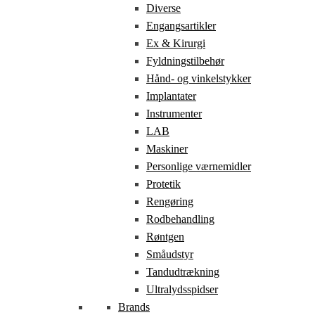
Diverse
Engangsartikler
Ex & Kirurgi
Fyldningstilbehør
Hånd- og vinkelstykker
Implantater
Instrumenter
LAB
Maskiner
Personlige værnemidler
Protetik
Rengøring
Rodbehandling
Røntgen
Småudstyr
Tandudtrækning
Ultralydsspidser
Brands