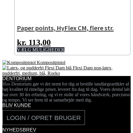
Paper points, HyFlex CM, flere str.
kr.
113,00
Dette
VÆLG MULIGHEDER
vare
har
Kompositpistol
flere
Flexi Dam non-latex,
varianter.
pudderfri, medium, blå, Roeko
Mulighederne
DENTORIUM
kan
Hos Dentorium gør vi det nemt for dig at bestille tandlægeartikler af
vælges
høj kvalitet til rimelige priser, leveret fra dag til dag. Vores dental lab
på
har over 30 års erfaring, og vi er stolte af vores håndværk, præcision
varesiden
og tempo. Vi ser frem til at samarbejde med dig.
BLIV KUNDE
LOGIN / OPRET BRUGER
NYHEDSBREV