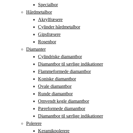
Specialbor
Hårdmetalbor
Akrylfræsere
Cylinder hårdmetalbor
Gipsfræsere
Rosenbor
Diamanter
Cylindriske diamantbor
Diamantbor til særlige indikationer
Flammeformede diamantbor
Koniske diamantbor
Ovale diamantbor
Runde diamantbor
Omvendt kegle diamantbor
Pæreformede diamantbor
Diamantbor til særlige indikationer
Polerere
Keramikpolerere