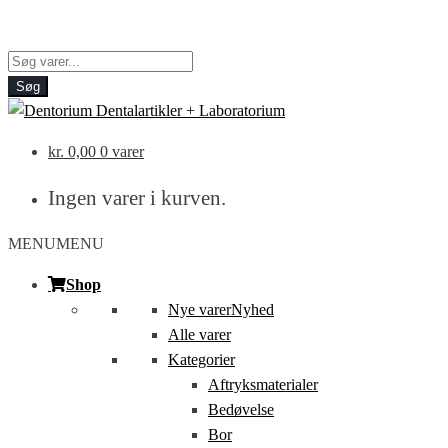
Products
search
Søg
kr.
0,00
0 varer
Ingen varer i kurven.
MENU
MENU
Shop
Nye varer
Nyhed
Alle varer
Kategorier
Aftryksmaterialer
Bedøvelse
Bor