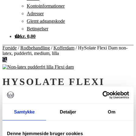
Kontoinformationer
Adresser
Glemt adgangskode
Betingelser
kr.
0,00
Forside
/
Rodbehandling
/
Kofferdam
/
HySolate Flexi Dam non-
latex, pudderfri, medium, lilla
🔍
HYSOLATE FLEXI
DAM NON-LATEX,
PUDDERFRI, MEDIUM,
Samtykke
Detaljer
Om
LILLA
kr.
228,00
Denne hjemmeside bruger cookies