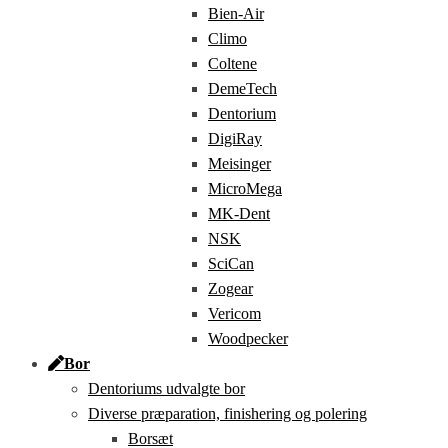
Bien-Air
Climo
Coltene
DemeTech
Dentorium
DigiRay
Meisinger
MicroMega
MK-Dent
NSK
SciCan
Zogear
Vericom
Woodpecker
Bor
Dentoriums udvalgte bor
Diverse præparation, finishering og polering
Borsæt