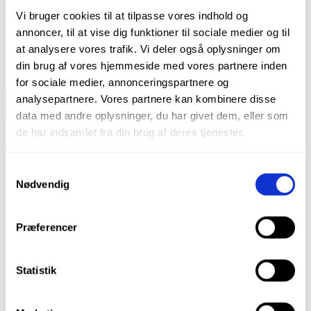
Vi bruger cookies til at tilpasse vores indhold og
annoncer, til at vise dig funktioner til sociale medier og til
Latex- og pudderfri Flexi Dam
at analysere vores trafik. Vi deler også oplysninger om
På lager
din brug af vores hjemmeside med vores partnere inden
for sociale medier, annonceringspartnere og
HySolate
analysepartnere. Vores partnere kan kombinere disse
Flexi
TILFØJ TIL KURV
data med andre oplysninger, du har givet dem, eller som
Dam
Varenummer (SKU):
H09945
Kategorier:
Kofferdam
,
Alle
non-
de har indsamlet fra din brug af deres tjenester.
produkter
,
Rodbehandling
latex,
pudderfri,
medium,
Samtykkevalg
Beskrivelse
lilla
Nødvendig
Brand
antal
Beskrivelse
Præferencer
Latex- og pudderfri Flexi Dam
Fremstillet af en meget elastisk elastomer, og
Statistik
derfor mindre stift.
Pga. materialets fleksibilitet er appliceringen