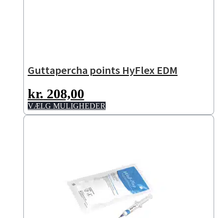
Guttapercha points HyFlex EDM
kr.
208,00
Dette
VÆLG MULIGHEDER
vare
har
flere
varianter.
Mulighederne
kan
vælges
på
varesiden