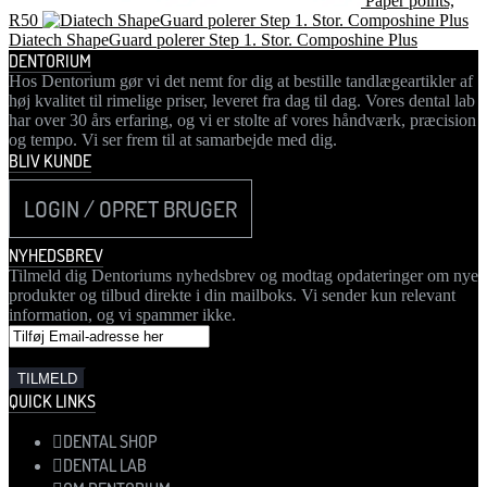
Paper points,
R50
Diatech ShapeGuard polerer Step 1. Stor. Composhine Plus
DENTORIUM
Hos Dentorium gør vi det nemt for dig at bestille tandlægeartikler af
høj kvalitet til rimelige priser, leveret fra dag til dag. Vores dental lab
har over 30 års erfaring, og vi er stolte af vores håndværk, præcision
og tempo. Vi ser frem til at samarbejde med dig.
BLIV KUNDE
LOGIN / OPRET BRUGER
NYHEDSBREV
Tilmeld dig Dentoriums nyhedsbrev og modtag opdateringer om nye
produkter og tilbud direkte i din mailboks. Vi sender kun relevant
information, og vi spammer ikke.
QUICK LINKS
DENTAL SHOP
DENTAL LAB