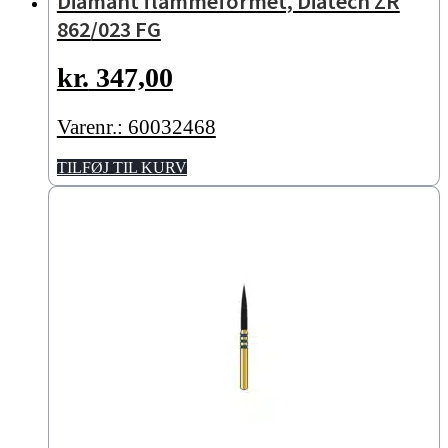
Diamant flammeformet, Diatech ZR
862/023 FG
kr.
347,00
Varenr.: 60032468
TILFØJ TIL KURV