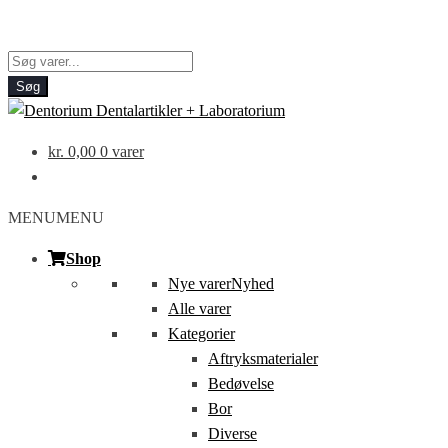
Products
search
Søg
kr.
0,00
0 varer
MENU
MENU
Shop
Nye varer
Nyhed
Alle varer
Kategorier
Aftryksmaterialer
Bedøvelse
Bor
Diverse