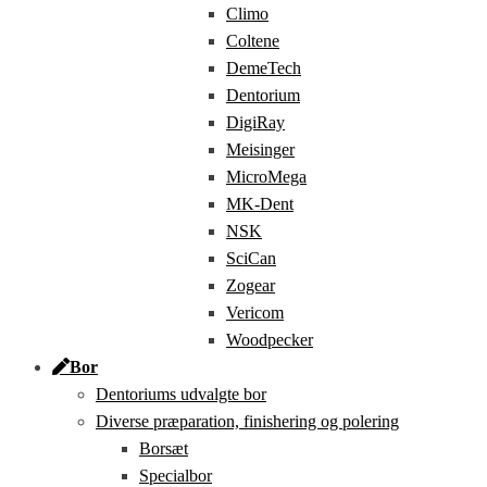
Climo
Coltene
DemeTech
Dentorium
DigiRay
Meisinger
MicroMega
MK-Dent
NSK
SciCan
Zogear
Vericom
Woodpecker
Bor
Dentoriums udvalgte bor
Diverse præparation, finishering og polering
Borsæt
Specialbor