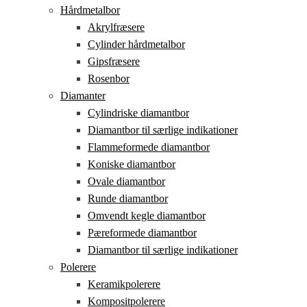
Hårdmetalbor
Akrylfræsere
Cylinder hårdmetalbor
Gipsfræsere
Rosenbor
Diamanter
Cylindriske diamantbor
Diamantbor til særlige indikationer
Flammeformede diamantbor
Koniske diamantbor
Ovale diamantbor
Runde diamantbor
Omvendt kegle diamantbor
Pæreformede diamantbor
Diamantbor til særlige indikationer
Polerere
Keramikpolerere
Kompositpolerere