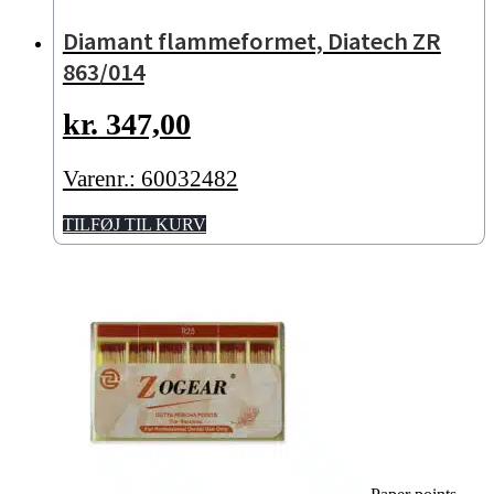
Diamant flammeformet, Diatech ZR
863/014
kr.
347,00
Varenr.: 60032482
TILFØJ TIL KURV