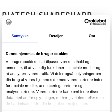
DIATECH SHAPEGUARD
POLERER
STEP 2, STOR.
Samtykke
Detaljer
Om
COMPOSHINE PLUS
Denne hjemmeside bruger cookies
kr.
452,00
Vi bruger cookies til at tilpasse vores indhold og
annoncer, til at vise dig funktioner til sociale medier og til
at analysere vores trafik. Vi deler også oplysninger om
Diatech ShapeGuard Polisher.
din brug af vores hjemmeside med vores partnere inden
Pakke m.5 stk.
for sociale medier, annonceringspartnere og
analysepartnere. Vores partnere kan kombinere disse
På lager
data med andre oplysninger, du har givet dem, eller som
Diatech
de har indsamlet fra din brug af deres tjenester.
ShapeGuard
TILFØJ TIL KURV