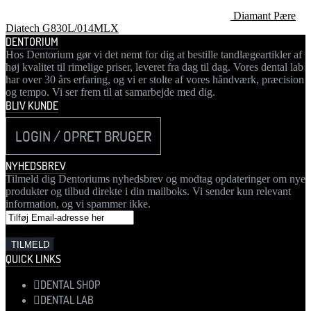
Diamant Pære
Diatech G830L/014MLX
DENTORIUM
Hos Dentorium gør vi det nemt for dig at bestille tandlægeartikler af
høj kvalitet til rimelige priser, leveret fra dag til dag. Vores dental lab
har over 30 års erfaring, og vi er stolte af vores håndværk, præcision
og tempo. Vi ser frem til at samarbejde med dig.
BLIV KUNDE
LOGIN / OPRET BRUGER
NYHEDSBREV
Tilmeld dig Dentoriums nyhedsbrev og modtag opdateringer om nye
produkter og tilbud direkte i din mailboks. Vi sender kun relevant
information, og vi spammer ikke.
QUICK LINKS
DENTAL SHOP
DENTAL LAB