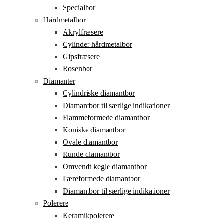
Specialbor
Hårdmetalbor
Akrylfræsere
Cylinder hårdmetalbor
Gipsfræsere
Rosenbor
Diamanter
Cylindriske diamantbor
Diamantbor til særlige indikationer
Flammeformede diamantbor
Koniske diamantbor
Ovale diamantbor
Runde diamantbor
Omvendt kegle diamantbor
Pæreformede diamantbor
Diamantbor til særlige indikationer
Polerere
Keramikpolerere