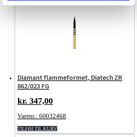
Diamant flammeformet, Diatech ZR
862/023 FG
kr.
347,00
Varenr.: 60032468
TILFØJ TIL KURV