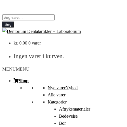
Products
search
Søg
kr.
0,00
0 varer
Ingen varer i kurven.
MENU
MENU
Shop
Nye varer
Nyhed
Alle varer
Kategorier
Aftryksmaterialer
Bedøvelse
Bor