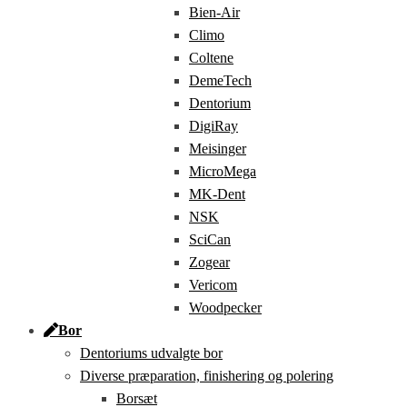
Bien-Air
Climo
Coltene
DemeTech
Dentorium
DigiRay
Meisinger
MicroMega
MK-Dent
NSK
SciCan
Zogear
Vericom
Woodpecker
Bor
Dentoriums udvalgte bor
Diverse præparation, finishering og polering
Borsæt