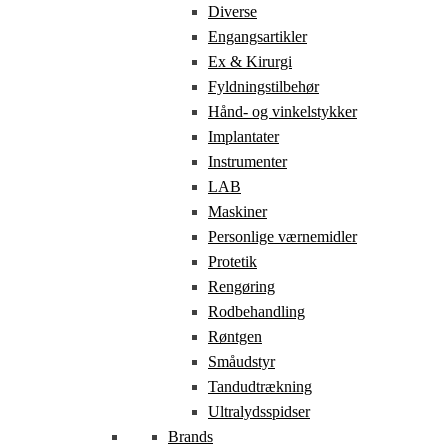
Diverse
Engangsartikler
Ex & Kirurgi
Fyldningstilbehør
Hånd- og vinkelstykker
Implantater
Instrumenter
LAB
Maskiner
Personlige værnemidler
Protetik
Rengøring
Rodbehandling
Røntgen
Småudstyr
Tandudtrækning
Ultralydsspidser
Brands