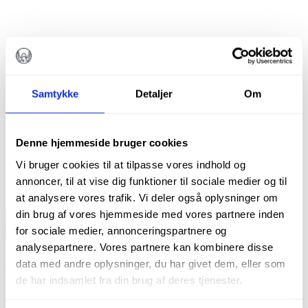
DIAMANT PÆRE
DIATECH G830L/012XF
Samtykke
Detaljer
Om
kr.
115,00
Denne hjemmeside bruger cookies
Vi bruger cookies til at tilpasse vores indhold og
Diatech diamantbor
annoncer, til at vise dig funktioner til sociale medier og til
Pakke m. 5 stk.
at analysere vores trafik. Vi deler også oplysninger om
din brug af vores hjemmeside med vores partnere inden
Diamant
Pære
for sociale medier, annonceringspartnere og
TILFØJ TIL KURV
Diatech
Varenummer (SKU):
60031978
Kategorier:
Bor
,
Alle produkter
,
analysepartnere. Vores partnere kan kombinere disse
G830L/012XF
Diamanter
,
Pæreformede diamantbor
data med andre oplysninger, du har givet dem, eller som
antal
de har indsamlet fra din brug af deres tjenester.
Beskrivelse
Brand