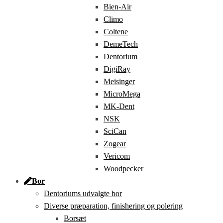
Bien-Air
Climo
Coltene
DemeTech
Dentorium
DigiRay
Meisinger
MicroMega
MK-Dent
NSK
SciCan
Zogear
Vericom
Woodpecker
Bor
Dentoriums udvalgte bor
Diverse præparation, finishering og polering
Borsæt