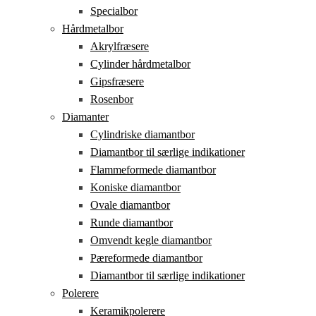
Specialbor
Hårdmetalbor
Akrylfræsere
Cylinder hårdmetalbor
Gipsfræsere
Rosenbor
Diamanter
Cylindriske diamantbor
Diamantbor til særlige indikationer
Flammeformede diamantbor
Koniske diamantbor
Ovale diamantbor
Runde diamantbor
Omvendt kegle diamantbor
Pæreformede diamantbor
Diamantbor til særlige indikationer
Polerere
Keramikpolerere