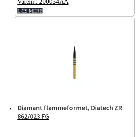
Varenr.: 200034AA
LÆS MERE
Diamant flammeformet, Diatech ZR
862/023 FG