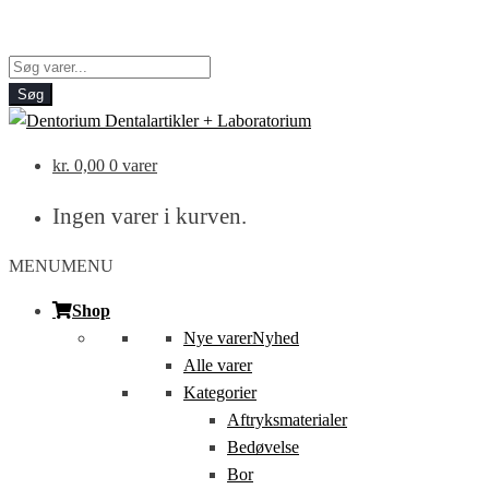
Products
search
Søg
kr.
0,00
0 varer
Ingen varer i kurven.
MENU
MENU
Shop
Nye varer
Nyhed
Alle varer
Kategorier
Aftryksmaterialer
Bedøvelse
Bor