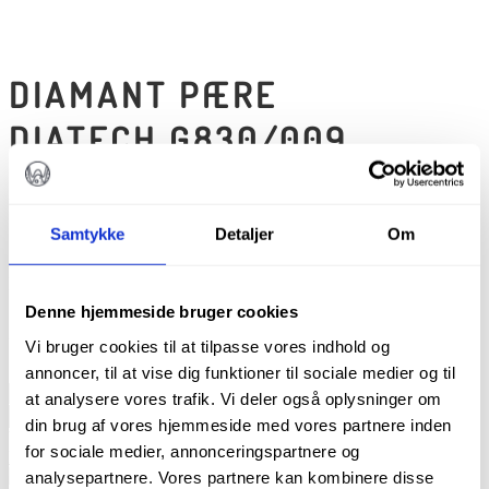
DIAMANT PÆRE
DIATECH G830/009
kr.
120,00
Samtykke
Detaljer
Om
Diatech diamantbor
Pakke m. 5 stk.
Denne hjemmeside bruger cookies
På lager
Vi bruger cookies til at tilpasse vores indhold og
annoncer, til at vise dig funktioner til sociale medier og til
Diamant
at analysere vores trafik. Vi deler også oplysninger om
Pære
TILFØJ TIL KURV
din brug af vores hjemmeside med vores partnere inden
Diatech
Varenummer (SKU):
60031966
Kategorier:
Bor
,
Alle produkter
,
G830/009
for sociale medier, annonceringspartnere og
Diamanter
,
Pæreformede diamantbor
antal
analysepartnere. Vores partnere kan kombinere disse