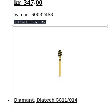
kr.
347,00
Varenr.: 60032468
TILFØJ TIL KURV
Diamant, Diatech G811/014