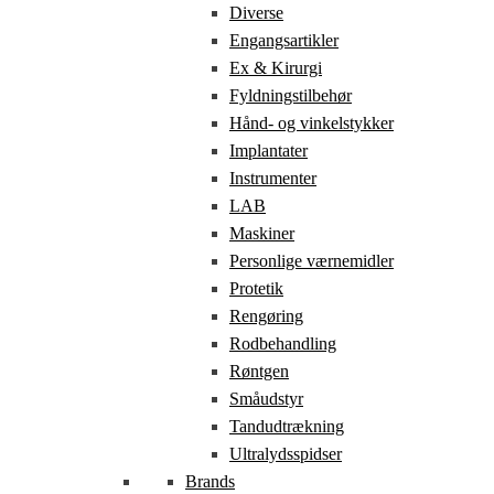
Diverse
Engangsartikler
Ex & Kirurgi
Fyldningstilbehør
Hånd- og vinkelstykker
Implantater
Instrumenter
LAB
Maskiner
Personlige værnemidler
Protetik
Rengøring
Rodbehandling
Røntgen
Småudstyr
Tandudtrækning
Ultralydsspidser
Brands