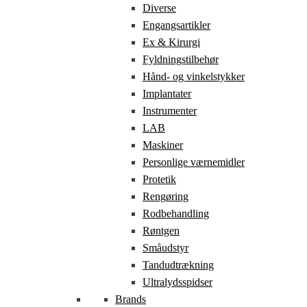
Diverse
Engangsartikler
Ex & Kirurgi
Fyldningstilbehør
Hånd- og vinkelstykker
Implantater
Instrumenter
LAB
Maskiner
Personlige værnemidler
Protetik
Rengøring
Rodbehandling
Røntgen
Småudstyr
Tandudtrækning
Ultralydsspidser
Brands