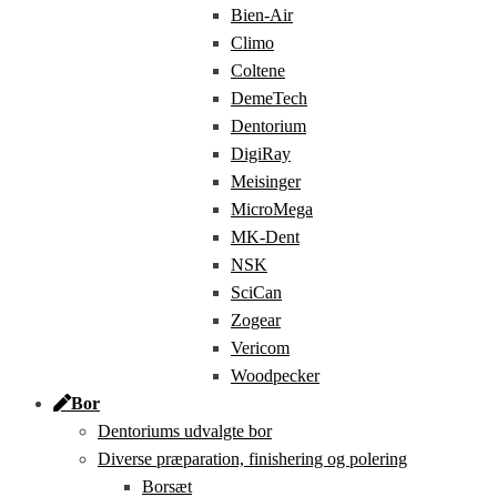
Bien-Air
Climo
Coltene
DemeTech
Dentorium
DigiRay
Meisinger
MicroMega
MK-Dent
NSK
SciCan
Zogear
Vericom
Woodpecker
Bor
Dentoriums udvalgte bor
Diverse præparation, finishering og polering
Borsæt