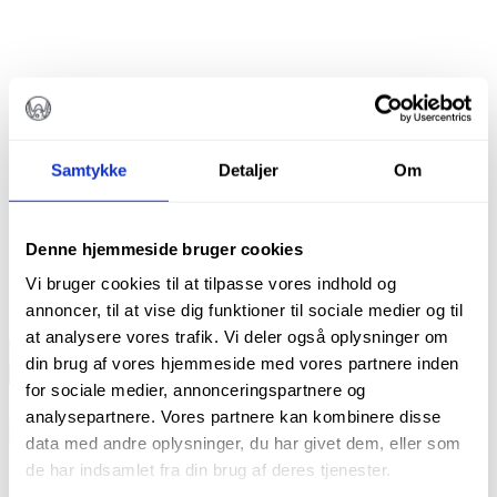
DIAMANT KONISK TORPEDO
DIATECH G879K/018
Samtykke
Detaljer
Om
kr.
180,00
Denne hjemmeside bruger cookies
Diatech diamantbor
Vi bruger cookies til at tilpasse vores indhold og
Pakke m. 5 stk.
annoncer, til at vise dig funktioner til sociale medier og til
at analysere vores trafik. Vi deler også oplysninger om
Diamant
din brug af vores hjemmeside med vores partnere inden
konisk
TILFØJ TIL KURV
torpedo
for sociale medier, annonceringspartnere og
Varenummer (SKU):
205091AA
Kategorier:
Bor
,
Alle produkter
,
Diatech
Diamantbor til særlige indikationer
,
Diamanter
,
Koniske diamantbor
analysepartnere. Vores partnere kan kombinere disse
G879K/018
data med andre oplysninger, du har givet dem, eller som
antal
de har indsamlet fra din brug af deres tjenester.
Beskrivelse
Brand