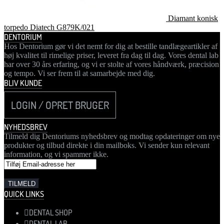
Diamant konisk
torpedo Diatech G879K/021
DENTORIUM
Hos Dentorium gør vi det nemt for dig at bestille tandlægeartikler af
høj kvalitet til rimelige priser, leveret fra dag til dag. Vores dental lab
har over 30 års erfaring, og vi er stolte af vores håndværk, præcision
og tempo. Vi ser frem til at samarbejde med dig.
BLIV KUNDE
LOGIN / OPRET BRUGER
NYHEDSBREV
Tilmeld dig Dentoriums nyhedsbrev og modtag opdateringer om nye
produkter og tilbud direkte i din mailboks. Vi sender kun relevant
information, og vi spammer ikke.
QUICK LINKS
DENTAL SHOP
DENTAL LAB