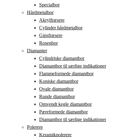
Specialbor
Hårdmetalbor
Akrylfræsere
Cylinder hårdmetalbor
Gipsfræsere
Rosenbor
Diamanter
Cylindriske diamantbor
Diamantbor til særlige indikationer
Flammeformede diamantbor
Koniske diamantbor
Ovale diamantbor
Runde diamantbor
Omvendt kegle diamantbor
Pæreformede diamantbor
Diamantbor til særlige indikationer
Polerere
Keramikpolerere