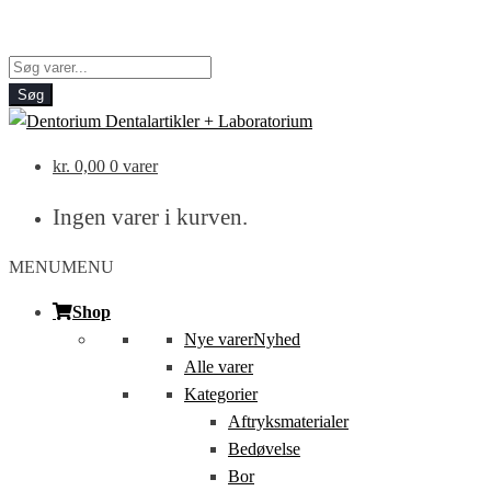
Products
search
Søg
kr.
0,00
0 varer
Ingen varer i kurven.
MENU
MENU
Shop
Nye varer
Nyhed
Alle varer
Kategorier
Aftryksmaterialer
Bedøvelse
Bor