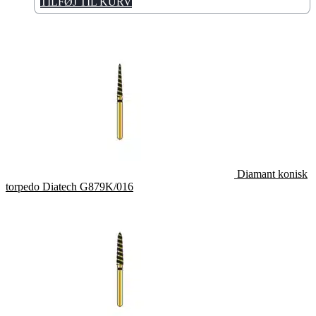
TILFØJ TIL KURV
Diamant konisk
torpedo Diatech G879K/016