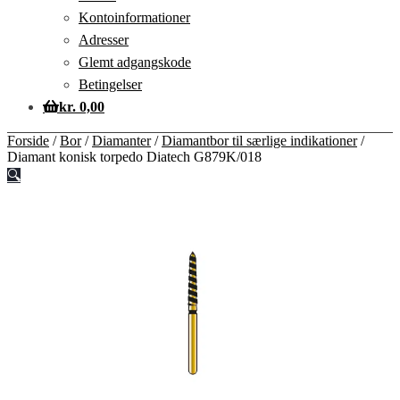
Kontoinformationer
Adresser
Glemt adgangskode
Betingelser
kr.
0,00
Forside
/
Bor
/
Diamanter
/
Diamantbor til særlige indikationer
/
Diamant konisk torpedo Diatech G879K/018
🔍