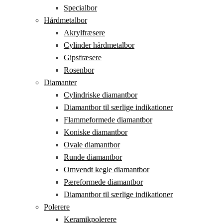
Specialbor
Hårdmetalbor
Akrylfræsere
Cylinder hårdmetalbor
Gipsfræsere
Rosenbor
Diamanter
Cylindriske diamantbor
Diamantbor til særlige indikationer
Flammeformede diamantbor
Koniske diamantbor
Ovale diamantbor
Runde diamantbor
Omvendt kegle diamantbor
Pæreformede diamantbor
Diamantbor til særlige indikationer
Polerere
Keramikpolerere