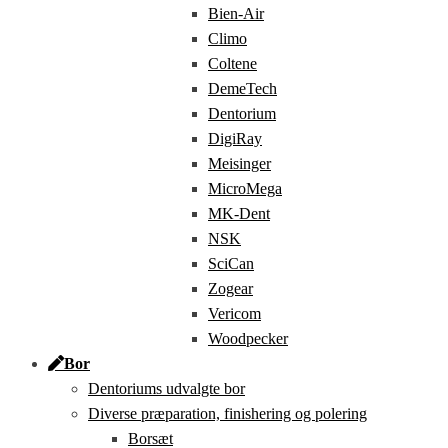
Bien-Air
Climo
Coltene
DemeTech
Dentorium
DigiRay
Meisinger
MicroMega
MK-Dent
NSK
SciCan
Zogear
Vericom
Woodpecker
Bor
Dentoriums udvalgte bor
Diverse præparation, finishering og polering
Borsæt