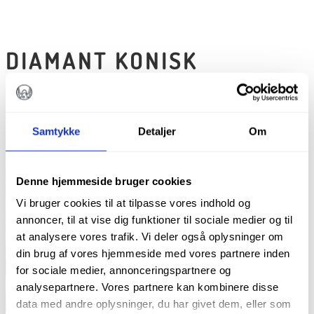
DIAMANT KONISK
DIATECH G846/016
kr.
115,00
Samtykke
Detaljer
Om
Diatech diamantbor
Denne hjemmeside bruger cookies
Pakke m. 5 stk.
Vi bruger cookies til at tilpasse vores indhold og
annoncer, til at vise dig funktioner til sociale medier og til
På lager
at analysere vores trafik. Vi deler også oplysninger om
Diamant
din brug af vores hjemmeside med vores partnere inden
konisk
TILFØJ TIL KURV
for sociale medier, annonceringspartnere og
Diatech
Varenummer (SKU):
60032114
Kategorier:
Bor
,
Alle produkter
,
analysepartnere. Vores partnere kan kombinere disse
G846/016
Cylindriske diamantbor
,
Diamanter
,
Koniske diamantbor
antal
data med andre oplysninger, du har givet dem, eller som