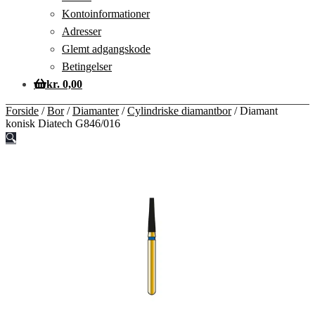
Kontoinformationer
Adresser
Glemt adgangskode
Betingelser
kr.
0,00
Forside
/
Bor
/
Diamanter
/
Cylindriske diamantbor
/
Diamant
konisk Diatech G846/016
🔍