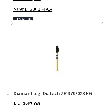
Varenr.: 200034AA
LÆS MERE
Diamant æg, Diatech ZR 379/023 FG
kr.
347,00