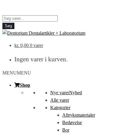
Products
search
Søg
kr.
0,00
0 varer
Ingen varer i kurven.
MENU
MENU
Shop
Nye varer
Nyhed
Alle varer
Kategorier
Aftryksmaterialer
Bedøvelse
Bor