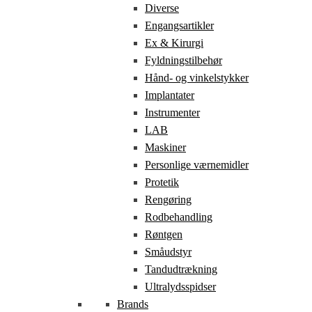
Diverse
Engangsartikler
Ex & Kirurgi
Fyldningstilbehør
Hånd- og vinkelstykker
Implantater
Instrumenter
LAB
Maskiner
Personlige værnemidler
Protetik
Rengøring
Rodbehandling
Røntgen
Småudstyr
Tandudtrækning
Ultralydsspidser
Brands