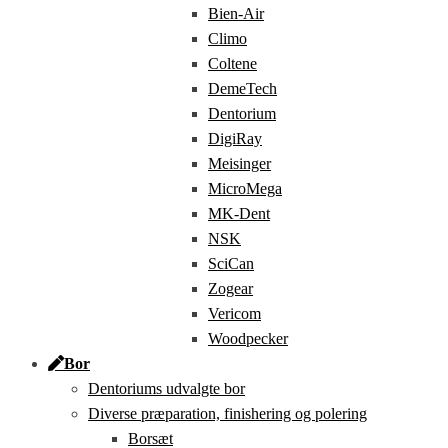
Bien-Air
Climo
Coltene
DemeTech
Dentorium
DigiRay
Meisinger
MicroMega
MK-Dent
NSK
SciCan
Zogear
Vericom
Woodpecker
Bor
Dentoriums udvalgte bor
Diverse præparation, finishering og polering
Borsæt