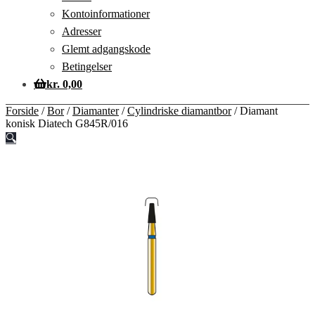
Kontoinformationer
Adresser
Glemt adgangskode
Betingelser
kr.
0,00
Forside
/
Bor
/
Diamanter
/
Cylindriske diamantbor
/
Diamant
konisk Diatech G845R/016
🔍