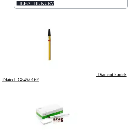
TILFØJ TIL KURV
Diamant konisk
Diatech G845/016F