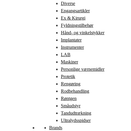
Diverse
Engangsartikler
Ex & Kirurgi
Fyldningstilbehør
Hånd- og vinkelstykker
Implantater
Instrumenter
LAB
Maskiner
Personlige værnemidler
Protetik
Rengøring
Rodbehandling
Røntgen
Småudstyr
Tandudtrækning
Ultralydsspidser
Brands