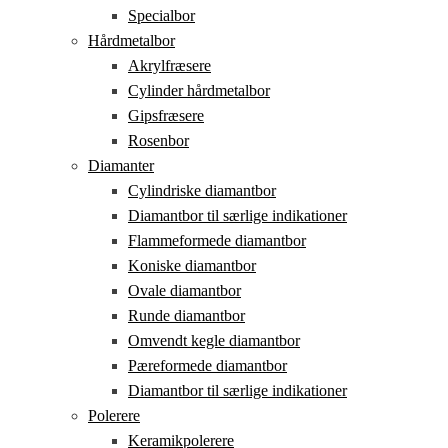
Specialbor
Hårdmetalbor
Akrylfræsere
Cylinder hårdmetalbor
Gipsfræsere
Rosenbor
Diamanter
Cylindriske diamantbor
Diamantbor til særlige indikationer
Flammeformede diamantbor
Koniske diamantbor
Ovale diamantbor
Runde diamantbor
Omvendt kegle diamantbor
Pæreformede diamantbor
Diamantbor til særlige indikationer
Polerere
Keramikpolerere