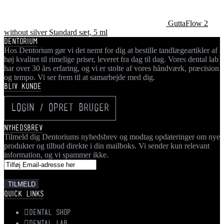
GuttaFlow 2
without silver Standard sæt, 5 ml
DENTORIUM
Hos Dentorium gør vi det nemt for dig at bestille tandlægeartikler af
høj kvalitet til rimelige priser, leveret fra dag til dag. Vores dental lab
har over 30 års erfaring, og vi er stolte af vores håndværk, præcision
og tempo. Vi ser frem til at samarbejde med dig.
BLIV KUNDE
LOGIN / OPRET BRUGER
NYHEDSBREV
Tilmeld dig Dentoriums nyhedsbrev og modtag opdateringer om nye
produkter og tilbud direkte i din mailboks. Vi sender kun relevant
information, og vi spammer ikke.
QUICK LINKS
DENTAL SHOP