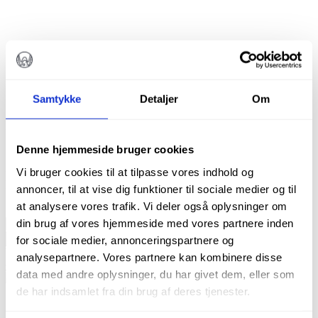
DIAMANT KONISK
DIATECH G845R/016
Samtykke
Detaljer
Om
kr.
115,00
Denne hjemmeside bruger cookies
Vi bruger cookies til at tilpasse vores indhold og
Diatech diamantbor
annoncer, til at vise dig funktioner til sociale medier og til
Pakke m. 5 stk.
at analysere vores trafik. Vi deler også oplysninger om
Diamant
din brug af vores hjemmeside med vores partnere inden
konisk
TILFØJ TIL KURV
for sociale medier, annonceringspartnere og
Diatech
Varenummer (SKU):
60032106
Kategorier:
Bor
,
Alle produkter
,
analysepartnere. Vores partnere kan kombinere disse
G845R/016
Cylindriske diamantbor
,
Diamanter
,
Koniske diamantbor
antal
data med andre oplysninger, du har givet dem, eller som
de har indsamlet fra din brug af deres tjenester.
Beskrivelse
Brand