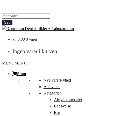
Products
search
Søg
kr.
0,00
0 varer
Ingen varer i kurven.
MENU
MENU
Shop
Nye varer
Nyhed
Alle varer
Kategorier
Aftryksmaterialer
Bedøvelse
Bor