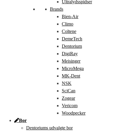
Ultralydsspidser
Brands
Bien-Air
Climo
Coltene
DemeTech
Dentorium
DigiRay
Meisinger
MicroMega
MK-Dent
NSK
SciCan
Zogear
Vericom
Woodpecker
Bor
Dentoriums udvalgte bor