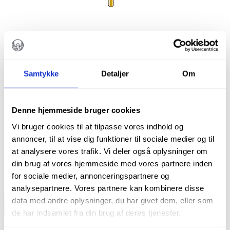
DIAMANT END-
Samtykke
Detaljer
Om
CUTTER
DIATECH G839/014
Denne hjemmeside bruger cookies
Vi bruger cookies til at tilpasse vores indhold og
kr.
115,00
annoncer, til at vise dig funktioner til sociale medier og til
at analysere vores trafik. Vi deler også oplysninger om
Diatech diamantbor
din brug af vores hjemmeside med vores partnere inden
Pakke m. 5 stk.
for sociale medier, annonceringspartnere og
analysepartnere. Vores partnere kan kombinere disse
Diamant
data med andre oplysninger, du har givet dem, eller som
end-
TILFØJ TIL KURV
de har indsamlet fra din brug af deres tjenester.
cutter
Varenummer (SKU):
60032092
Kategorier:
Bor
,
Alle produkter
,
Diatech
Cylindriske diamantbor
,
Diamanter