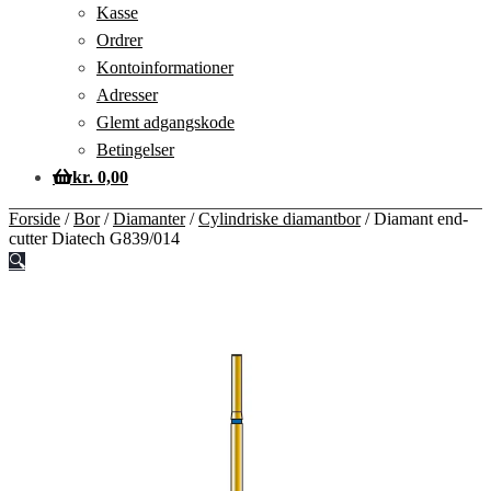
Kasse
Ordrer
Kontoinformationer
Adresser
Glemt adgangskode
Betingelser
kr.
0,00
Forside
/
Bor
/
Diamanter
/
Cylindriske diamantbor
/
Diamant end-
cutter Diatech G839/014
🔍