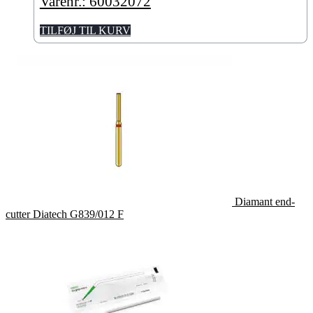
Varenr.: 60032072
TILFØJ TIL KURV
Diamant end-
cutter Diatech G839/012 F