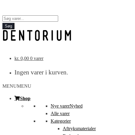
Products
search
Søg
kr.
0,00
0 varer
Ingen varer i kurven.
MENU
MENU
Shop
Nye varer
Nyhed
Alle varer
Kategorier
Aftryksmaterialer