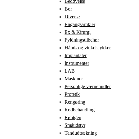
Bedøvelse
Bor
Diverse
Engangsartikler
Ex & Kirurgi
Fyldningstilbehør
Hånd- og vinkelstykker
Implantater
Instrumenter
LAB
Maskiner
Personlige værnemidler
Protetik
Rengøring
Rodbehandling
Røntgen
Småudstyr
Tandudtrækning