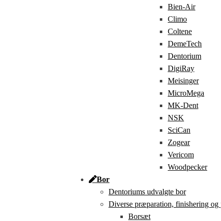
Bien-Air
Climo
Coltene
DemeTech
Dentorium
DigiRay
Meisinger
MicroMega
MK-Dent
NSK
SciCan
Zogear
Vericom
Woodpecker
Bor
Dentoriums udvalgte bor
Diverse præparation, finishering og
Borsæt