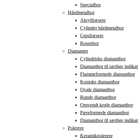
Specialbor
Hårdmetalbor
Akrylfræsere
Cylinder hårdmetalbor
Gipsfræsere
Rosenbor
Diamanter
Cylindriske diamantbor
Diamantbor til særlige indikat
Flammeformede diamantbor
Koniske diamantbor
Ovale diamantbor
Runde diamantbor
Omvendt kegle diamantbor
Pæreformede diamantbor
Diamantbor til særlige indikat
Polerere
Keramikpolerere