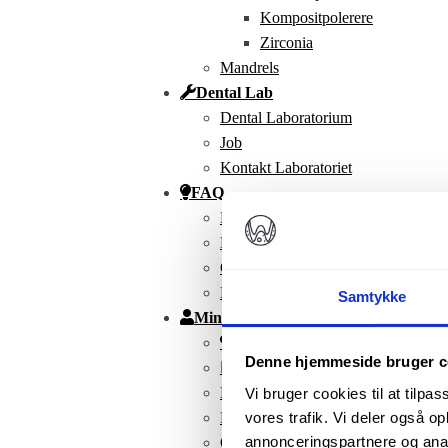
Kompositpolerere
Zirconia
Mandrels
Dental Lab
Dental Laboratorium
Job
Kontakt Laboratoriet
FAQ
Kontakt
FAQ
Om Os
Nyhedsbrev
Samtykke
Min Konto
Favoritter
Denne hjemmeside bruger c
Mine produkter
Kurv
Vi bruger cookies til at tilpas
Kasse
vores trafik. Vi deler også 
annonceringspartnere og anal
Ordrer