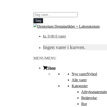
Products
search
Søg
kr.
0,00
0 varer
Ingen varer i kurven.
MENU
MENU
Shop
Nye varer
Nyhed
Alle varer
Kategorier
Aftryksmateriale
Bedøvelse
Bor