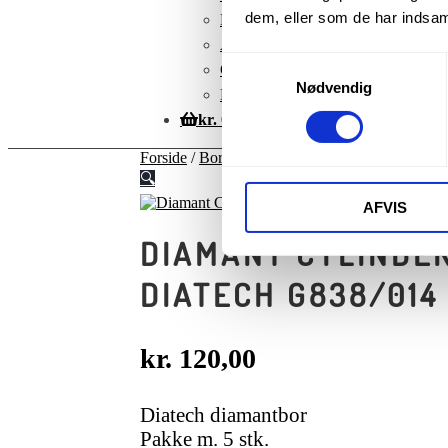
dem, eller som de har indsaml
Kontoinformationer
Adresser
Samtykkevalg
Glemt adgangskode
Nødvendig
Betingelser
kr.
0,00
Forside
/
Bor
/
Diamanter
/
Cylindriske diamantb
🔍
AFVIS
DIAMANT CYLINDE
DIATECH G838/014
kr.
120,00
Diatech diamantbor
Pakke m. 5 stk.