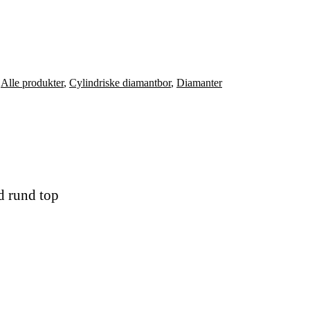
,
Alle produkter
,
Cylindriske diamantbor
,
Diamanter
d rund top