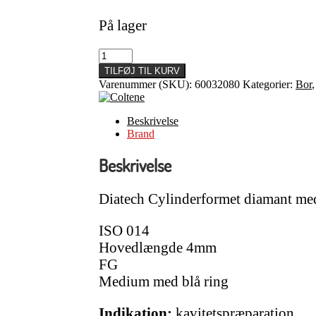
På lager
Diamant
Cylinder
TILFØJ TIL KURV
Diatech
Varenummer (SKU):
60032080
Kategorier:
Bor
G838/014
antal
Beskrivelse
Brand
Beskrivelse
Diatech Cylinderformet diamant me
ISO 014
Hovedlængde 4mm
FG
Medium med blå ring
Indikation:
kavitetspræparation.