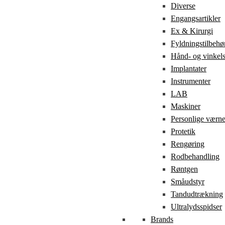
Diverse
Engangsartikler
Ex & Kirurgi
Fyldningstilbehø
Hånd- og vinkel
Implantater
Instrumenter
LAB
Maskiner
Personlige værn
Protetik
Rengøring
Rodbehandling
Røntgen
Småudstyr
Tandudtrækning
Ultralydsspidser
Brands