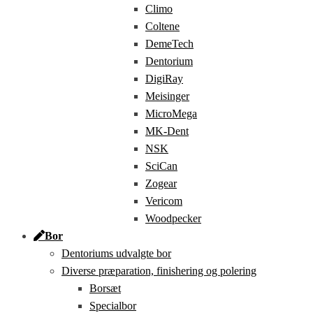
Climo
Coltene
DemeTech
Dentorium
DigiRay
Meisinger
MicroMega
MK-Dent
NSK
SciCan
Zogear
Vericom
Woodpecker
Bor
Dentoriums udvalgte bor
Diverse præparation, finishering og polering
Borsæt
Specialbor