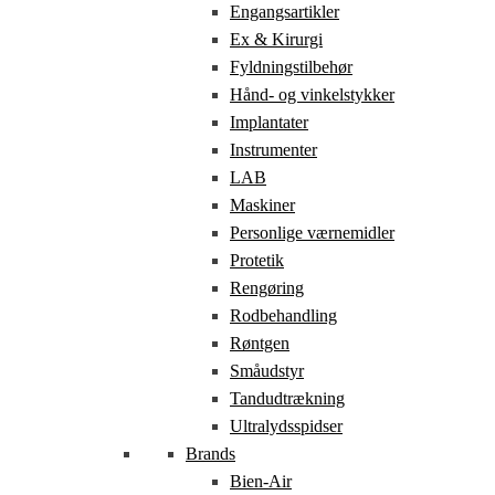
Engangsartikler
Ex & Kirurgi
Fyldningstilbehør
Hånd- og vinkelstykker
Implantater
Instrumenter
LAB
Maskiner
Personlige værnemidler
Protetik
Rengøring
Rodbehandling
Røntgen
Småudstyr
Tandudtrækning
Ultralydsspidser
Brands
Bien-Air