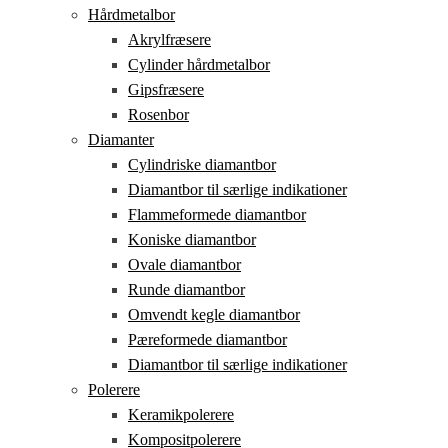
Hårdmetalbor
Akrylfræsere
Cylinder hårdmetalbor
Gipsfræsere
Rosenbor
Diamanter
Cylindriske diamantbor
Diamantbor til særlige indikationer
Flammeformede diamantbor
Koniske diamantbor
Ovale diamantbor
Runde diamantbor
Omvendt kegle diamantbor
Pæreformede diamantbor
Diamantbor til særlige indikationer
Polerere
Keramikpolerere
Kompositpolerere