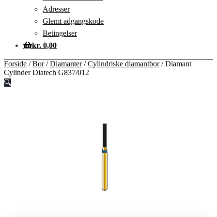
Adresser
Glemt adgangskode
Betingelser
kr.
0,00
Forside
/
Bor
/
Diamanter
/
Cylindriske diamantbor
/
Diamant
Cylinder Diatech G837/012
🔍