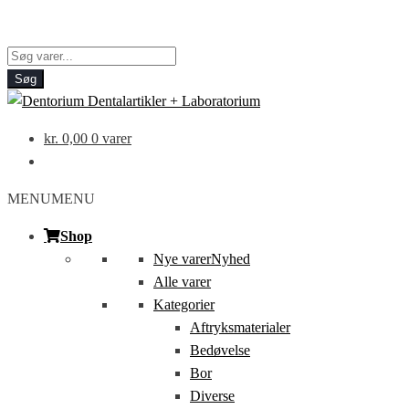
Products
search
Søg
kr.
0,00
0 varer
MENU
MENU
Shop
Nye varer
Nyhed
Alle varer
Kategorier
Aftryksmaterialer
Bedøvelse
Bor
Diverse