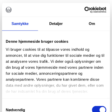
DIAMANT CYLINDER
DIATECH G837/012
Samtykke
Detaljer
Om
kr.
92,00
Denne hjemmeside bruger cookies
Vi bruger cookies til at tilpasse vores indhold og
Diatech diamantbor
annoncer, til at vise dig funktioner til sociale medier og til
Pakke m. 5 stk.
at analysere vores trafik. Vi deler også oplysninger om
din brug af vores hjemmeside med vores partnere inden
Ikke på lager
for sociale medier, annonceringspartnere og
analysepartnere. Vores partnere kan kombinere disse
Varenummer (SKU):
60032050
Kategorier:
Bor
,
Alle produkter
,
data med andre oplysninger, du har givet dem, eller som
Cylindriske diamantbor
,
Diamanter
de har indsamlet fra din brug af deres tjenester.
Beskrivelse
Samtykkevalg
Brand
Nødvendig