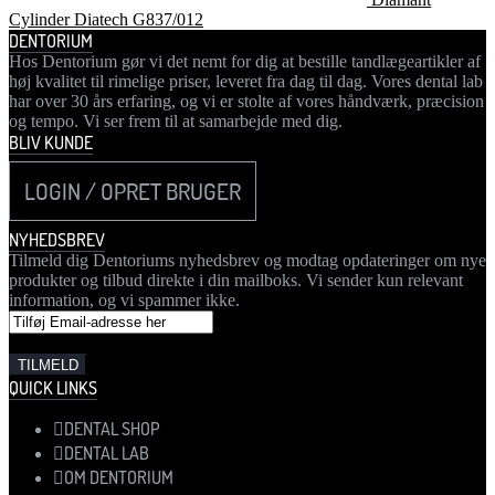
Cylinder Diatech G837/012
DENTORIUM
Hos Dentorium gør vi det nemt for dig at bestille tandlægeartikler af
høj kvalitet til rimelige priser, leveret fra dag til dag. Vores dental lab
har over 30 års erfaring, og vi er stolte af vores håndværk, præcision
og tempo. Vi ser frem til at samarbejde med dig.
BLIV KUNDE
LOGIN / OPRET BRUGER
NYHEDSBREV
Tilmeld dig Dentoriums nyhedsbrev og modtag opdateringer om nye
produkter og tilbud direkte i din mailboks. Vi sender kun relevant
information, og vi spammer ikke.
QUICK LINKS
DENTAL SHOP
DENTAL LAB
OM DENTORIUM