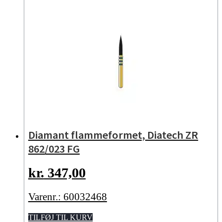
Diamant flammeformet, Diatech ZR
862/023 FG
kr.
347,00
Varenr.: 60032468
TILFØJ TIL KURV