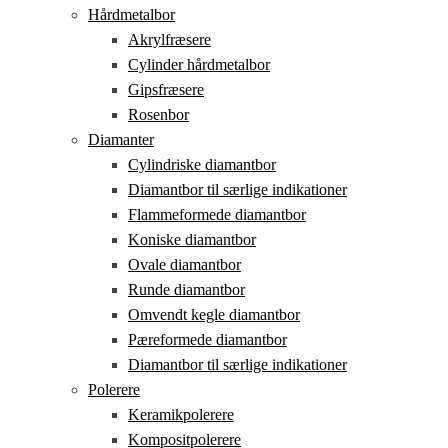
Hårdmetalbor
Akrylfræsere
Cylinder hårdmetalbor
Gipsfræsere
Rosenbor
Diamanter
Cylindriske diamantbor
Diamantbor til særlige indikationer
Flammeformede diamantbor
Koniske diamantbor
Ovale diamantbor
Runde diamantbor
Omvendt kegle diamantbor
Pæreformede diamantbor
Diamantbor til særlige indikationer
Polerere
Keramikpolerere
Kompositpolerere