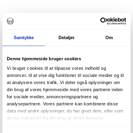
DIAMANT CYLINDER
DIATECH G835/010
Samtykke
Detaljer
Om
kr.
96,00
Denne hjemmeside bruger cookies
Diatech diamantbor
Vi bruger cookies til at tilpasse vores indhold og
Pakke m. 5 stk.
annoncer, til at vise dig funktioner til sociale medier og til
at analysere vores trafik. Vi deler også oplysninger om
På lager
din brug af vores hjemmeside med vores partnere inden
Diamant
for sociale medier, annonceringspartnere og
Cylinder
TILFØJ TIL KURV
analysepartnere. Vores partnere kan kombinere disse
Diatech
Varenummer (SKU):
60032005
Kategorier:
Bor
,
Alle produkter
,
data med andre oplysninger, du har givet dem, eller som
G835/010
Cylindriske diamantbor
,
Dentoriums udvalgte bor
,
Diamanter
antal
de har indsamlet fra din brug af deres tjenester.
Beskrivelse