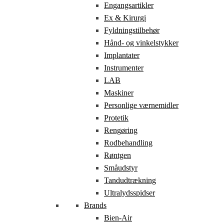
Engangsartikler
Ex & Kirurgi
Fyldningstilbehør
Hånd- og vinkelstykker
Implantater
Instrumenter
LAB
Maskiner
Personlige værnemidler
Protetik
Rengøring
Rodbehandling
Røntgen
Småudstyr
Tandudtrækning
Ultralydsspidser
Brands
Bien-Air