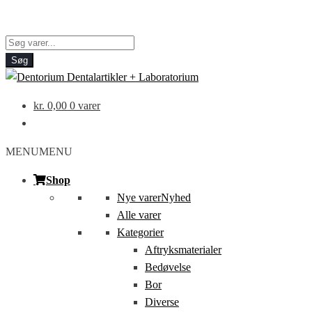
Products
search
Søg
kr.
0,00
0 varer
MENU
MENU
Shop
Nye varer
Nyhed
Alle varer
Kategorier
Aftryksmaterialer
Bedøvelse
Bor
Diverse