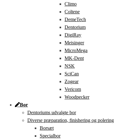
Climo
Coltene
DemeTech
Dentorium
DigiRay
Meisinger
MicroMega
MK-Dent
NSK
SciCan
Zogear
Vericom
Woodpecker
Bor
Dentoriums udvalgte bor
Diverse præparation, finishering og polering
Borsæt
Specialbor