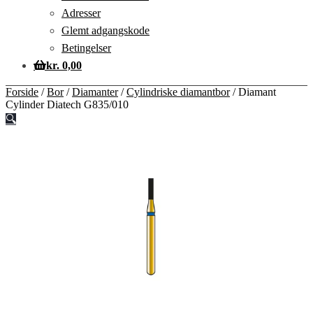
Adresser
Glemt adgangskode
Betingelser
kr.
0,00
Forside
/
Bor
/
Diamanter
/
Cylindriske diamantbor
/
Diamant
Cylinder Diatech G835/010
🔍