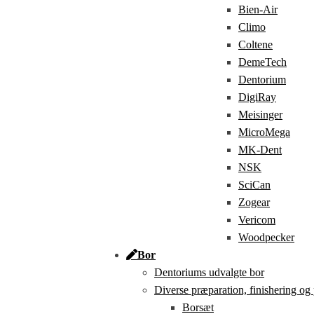
Bien-Air
Climo
Coltene
DemeTech
Dentorium
DigiRay
Meisinger
MicroMega
MK-Dent
NSK
SciCan
Zogear
Vericom
Woodpecker
Bor
Dentoriums udvalgte bor
Diverse præparation, finishering og
Borsæt