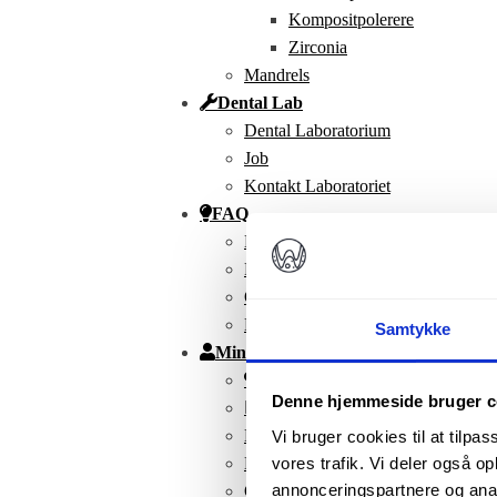
Kompositpolerere
Zirconia
Mandrels
Dental Lab
Dental Laboratorium
Job
Kontakt Laboratoriet
FAQ
Kontakt
FAQ
Om Os
Nyhedsbrev
Samtykke
Min Konto
Favoritter
Denne hjemmeside bruger c
Mine produkter
Kurv
Vi bruger cookies til at tilpas
Kasse
vores trafik. Vi deler også 
annonceringspartnere og anal
Ordrer