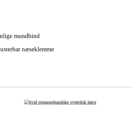
enlige mundbind
justerbar næseklemme