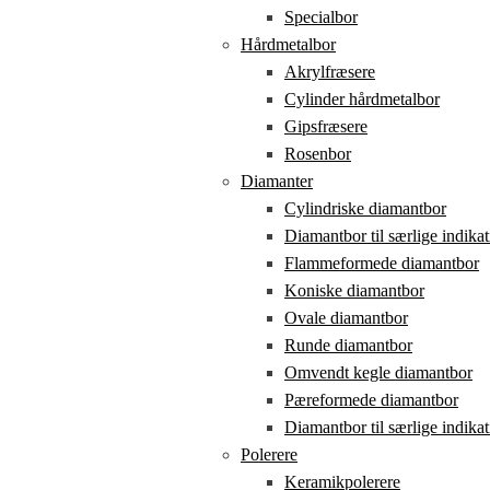
Specialbor
Hårdmetalbor
Akrylfræsere
Cylinder hårdmetalbor
Gipsfræsere
Rosenbor
Diamanter
Cylindriske diamantbor
Diamantbor til særlige indikat
Flammeformede diamantbor
Koniske diamantbor
Ovale diamantbor
Runde diamantbor
Omvendt kegle diamantbor
Pæreformede diamantbor
Diamantbor til særlige indikat
Polerere
Keramikpolerere