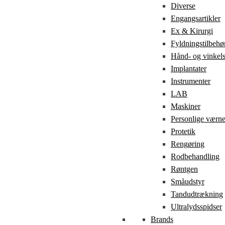
Diverse
Engangsartikler
Ex & Kirurgi
Fyldningstilbehø
Hånd- og vinkel
Implantater
Instrumenter
LAB
Maskiner
Personlige værn
Protetik
Rengøring
Rodbehandling
Røntgen
Småudstyr
Tandudtrækning
Ultralydsspidser
Brands