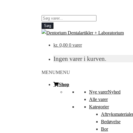
Products
search
Søg
kr.
0,00
0 varer
Ingen varer i kurven.
MENU
MENU
Shop
Nye varer
Nyhed
Alle varer
Kategorier
Aftryksmateriale
Bedøvelse
Bor