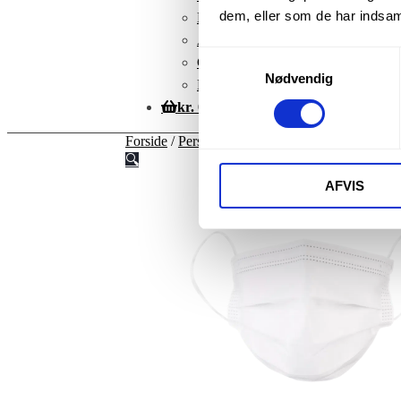
dem, eller som de har indsaml
Kontoinformationer
Adresser
Samtykkevalg
Glemt adgangskode
Nødvendig
Betingelser
kr.
0,00
Forside
/
Personlige værnemidler
/
Dentoriums m
🔍
AFVIS