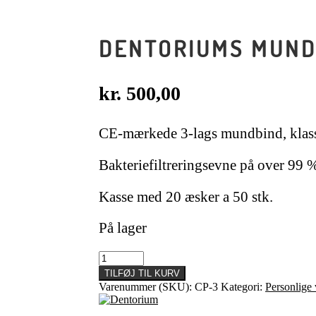
DENTORIUMS MUNDB
kr.
500,00
CE-mærkede 3-lags mundbind, klass
Bakteriefiltreringsevne på over 99 
Kasse med 20 æsker a 50 stk.
På lager
Dentoriums
mundbind,
TILFØJ TIL KURV
hvide,
Varenummer (SKU):
CP-3
Kategori:
Personlige
1000
stk.