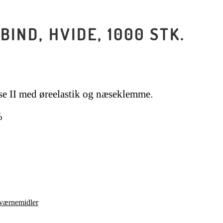
IND, HVIDE, 1000 STK.
e II med øreelastik og næseklemme.
%
 værnemidler