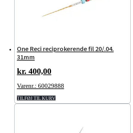
One Reci reciprokerende fil 20/.04.
31mm
kr.
400,00
Varenr.: 60029888
TILFØJ TIL KURV