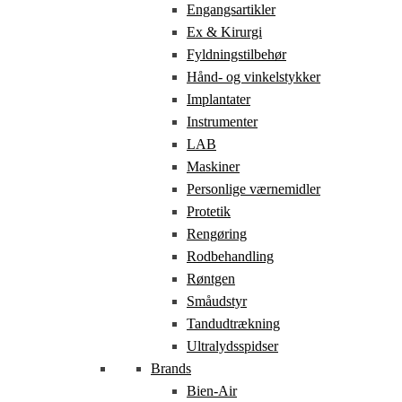
Engangsartikler
Ex & Kirurgi
Fyldningstilbehør
Hånd- og vinkelstykker
Implantater
Instrumenter
LAB
Maskiner
Personlige værnemidler
Protetik
Rengøring
Rodbehandling
Røntgen
Småudstyr
Tandudtrækning
Ultralydsspidser
Brands
Bien-Air