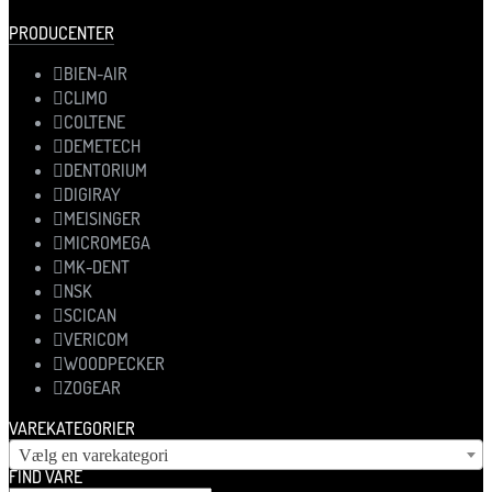
PRODUCENTER
BIEN-AIR
CLIMO
COLTENE
DEMETECH
DENTORIUM
DIGIRAY
MEISINGER
MICROMEGA
MK-DENT
NSK
SCICAN
VERICOM
WOODPECKER
ZOGEAR
VAREKATEGORIER
Vælg en varekategori
FIND VARE