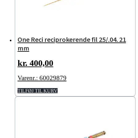
One Reci reciprokerende fil 25/.04. 21
mm
kr.
400,00
Varenr.: 60029879
TILFØJ TIL KURV