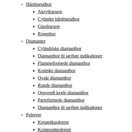
Hårdmetalbor
Akrylfræsere
Cylinder hårdmetalbor
Gipsfræsere
Rosenbor
Diamanter
Cylindriske diamantbor
Diamantbor til særlige indikationer
Flammeformede diamantbor
Koniske diamantbor
Ovale diamantbor
Runde diamantbor
Omvendt kegle diamantbor
Pæreformede diamantbor
Diamantbor til særlige indikationer
Polerere
Keramikpolerere
Kompositpolerere