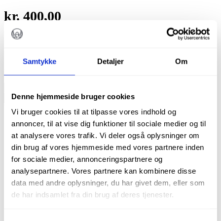
kr.
400,00
6stk file R25 str. .08/25.
Samtykke
Detaljer
Om
På lager
Dentorium
RC
Denne hjemmeside bruger cookies
TILFØJ TIL KURV
Blue
Varenummer (SKU):
1903025025
Kategori:
File
Vi bruger cookies til at tilpasse vores indhold og
maskinfil,
kompatibel
annoncer, til at vise dig funktioner til sociale medier og til
med
at analysere vores trafik. Vi deler også oplysninger om
VDW
din brug af vores hjemmeside med vores partnere inden
reciproc
blue
for sociale medier, annonceringspartnere og
filer,
analysepartnere. Vores partnere kan kombinere disse
25
data med andre oplysninger, du har givet dem, eller som
mm,
R25,
de har indsamlet fra din brug af deres tjenester.
Beskrivelse
rød,
Brand
6
stk.