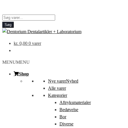
Products
search
Søg
kr.
0,00
0 varer
MENU
MENU
Shop
Nye varer
Nyhed
Alle varer
Kategorier
Aftryksmaterialer
Bedøvelse
Bor
Diverse