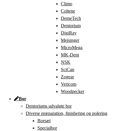
Climo
Coltene
DemeTech
Dentorium
DigiRay
Meisinger
MicroMega
MK-Dent
NSK
SciCan
Zogear
Vericom
Woodpecker
Bor
Dentoriums udvalgte bor
Diverse præparation, finishering og polering
Borsæt
Specialbor