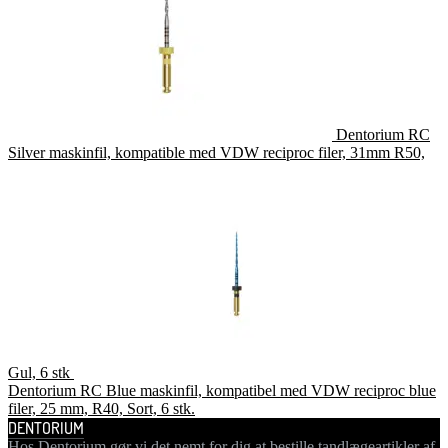
Dentorium RC
Silver maskinfil, kompatible med VDW reciproc filer, 31mm R50,
Gul, 6 stk
Dentorium RC Blue maskinfil, kompatibel med VDW reciproc blue
filer, 25 mm, R40, Sort, 6 stk.
DENTORIUM
Hos Dentorium gør vi det nemt for dig at bestille tandlægeartikler af