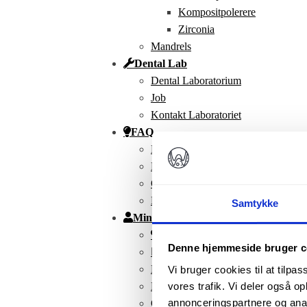
Kompositpolerere
Zirconia
Mandrels
Dental Lab
Dental Laboratorium
Job
Kontakt Laboratoriet
FAQ
Kontakt
FAQ
Om Os
Nyhedsbrev
Samtykke
Min Konto
Favoritter
Denne hjemmeside bruger c
Mine produkter
Kurv
Vi bruger cookies til at tilpas
Kasse
vores trafik. Vi deler også 
annonceringspartnere og anal
Ordrer