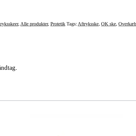
tryksskeer
,
Alle produkter
,
Protetik
Tags:
Aftryksske
,
OK ske
,
Overkæb
åndtag.