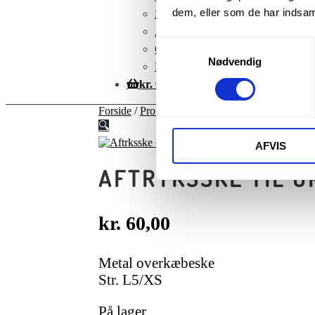
dem, eller som de har indsaml
Kontoinformationer
Adresser
Samtykkevalg
Glemt adgangskode
Nødvendig
Betingelser
kr.
0,00
Forside
/
Protetik
/
Aftryksskeer
/
Aftryksske til 
🔍
AFVIS
AFTRYKSSKE TIL OK
kr.
60,00
Metal overkæbeske
Str. L5/XS
På lager