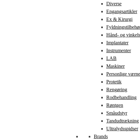
Diverse
Engangsartikler
Ex & Kirurgi
Fyldningstilbehø
Hånd- og vinkel
Implantater
Instrumenter
LAB
Maskiner
Personlige værn
Protetik
Rengøring
Rodbehandling
Røntgen
Småudstyr
Tandudtrækning
Ultralydsspidser
Brands