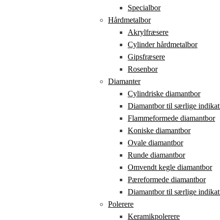
Specialbor
Hårdmetalbor
Akrylfræsere
Cylinder hårdmetalbor
Gipsfræsere
Rosenbor
Diamanter
Cylindriske diamantbor
Diamantbor til særlige indikat
Flammeformede diamantbor
Koniske diamantbor
Ovale diamantbor
Runde diamantbor
Omvendt kegle diamantbor
Pæreformede diamantbor
Diamantbor til særlige indikat
Polerere
Keramikpolerere