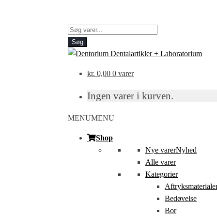
Products
search
Søg
kr.
0,00
0 varer
Ingen varer i kurven.
MENU
MENU
Shop
Nye varer
Nyhed
Alle varer
Kategorier
Aftryksmateriale
Bedøvelse
Bor