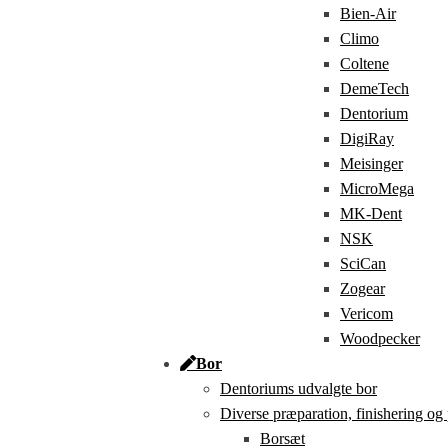
Bien-Air
Climo
Coltene
DemeTech
Dentorium
DigiRay
Meisinger
MicroMega
MK-Dent
NSK
SciCan
Zogear
Vericom
Woodpecker
Bor
Dentoriums udvalgte bor
Diverse præparation, finishering og
Borsæt