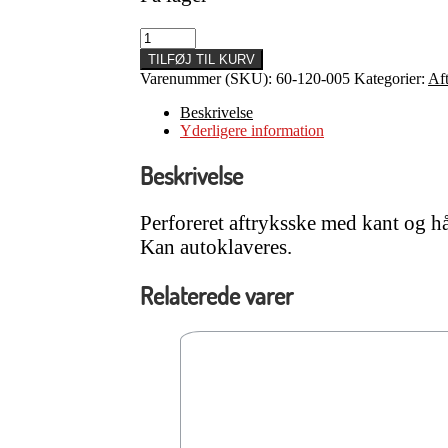
Aftryksske
til
TILFØJ TIL KURV
OK,
Varenummer (SKU):
60-120-005
Kategorier:
Af
str.
XS
Beskrivelse
antal
Yderligere information
Beskrivelse
Perforeret aftryksske med kant og h
Kan autoklaveres.
Relaterede varer