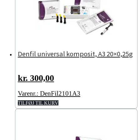
Denfil universal komposit, A3 20×0,25g
kr.
300,00
Varenr.: DenFil2101A3
TILFØJ TIL KURV