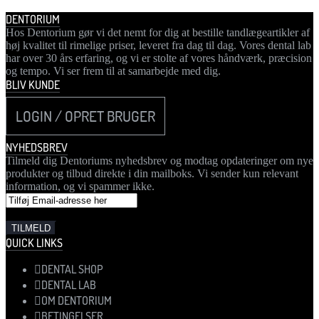
DENTORIUM
Hos Dentorium gør vi det nemt for dig at bestille tandlægeartikler af
høj kvalitet til rimelige priser, leveret fra dag til dag. Vores dental lab
har over 30 års erfaring, og vi er stolte af vores håndværk, præcision
og tempo. Vi ser frem til at samarbejde med dig.
BLIV KUNDE
LOGIN / OPRET BRUGER
NYHEDSBREV
Tilmeld dig Dentoriums nyhedsbrev og modtag opdateringer om nye
produkter og tilbud direkte i din mailboks. Vi sender kun relevant
information, og vi spammer ikke.
QUICK LINKS
DENTAL SHOP
DENTAL LAB
OM DENTORIUM
BETINGELSER