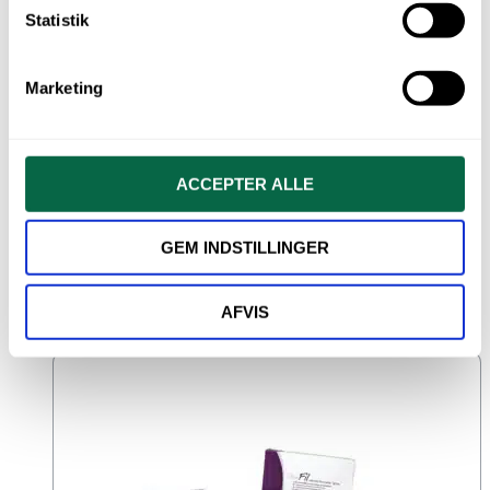
Statistik
Marketing
Denfil universal komposit, A2 20×0,25g
ACCEPTER ALLE
kr.
300,00
GEM INDSTILLINGER
Varenr.: DenFil2101A2
AFVIS
TILFØJ TIL KURV