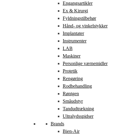
Engangsartikler
Ex & Kirurgi
Fyldningstilbehør
Hånd- og vinkelstykker
Implantater
Instrumenter
LAB
Maskiner
Personlige værnemidler
Protetik
Rengøring
Rodbehandling
Røntgen
Småudstyr
Tandudtrækning
Ultralydsspidser
Brands
Bien-Air