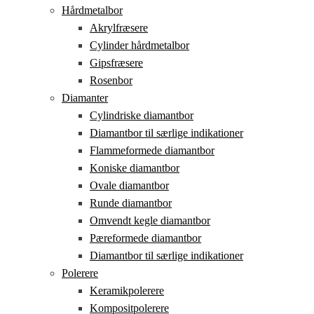
Hårdmetalbor
Akrylfræsere
Cylinder hårdmetalbor
Gipsfræsere
Rosenbor
Diamanter
Cylindriske diamantbor
Diamantbor til særlige indikationer
Flammeformede diamantbor
Koniske diamantbor
Ovale diamantbor
Runde diamantbor
Omvendt kegle diamantbor
Pæreformede diamantbor
Diamantbor til særlige indikationer
Polerere
Keramikpolerere
Kompositpolerere