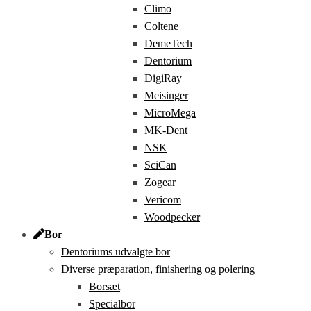
Climo
Coltene
DemeTech
Dentorium
DigiRay
Meisinger
MicroMega
MK-Dent
NSK
SciCan
Zogear
Vericom
Woodpecker
Bor
Dentoriums udvalgte bor
Diverse præparation, finishering og polering
Borsæt
Specialbor