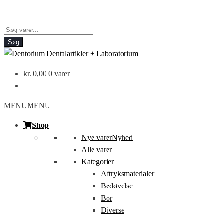
Products
search
Søg
kr.
0,00
0 varer
MENU
MENU
Shop
Nye varer
Nyhed
Alle varer
Kategorier
Aftryksmaterialer
Bedøvelse
Bor
Diverse