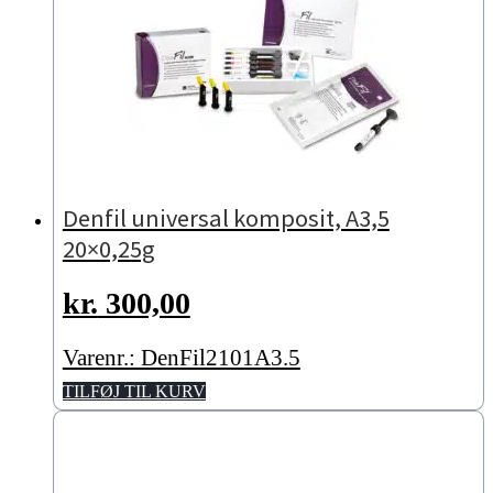
Denfil universal komposit, A3,5
20×0,25g
kr.
300,00
Varenr.: DenFil2101A3.5
TILFØJ TIL KURV