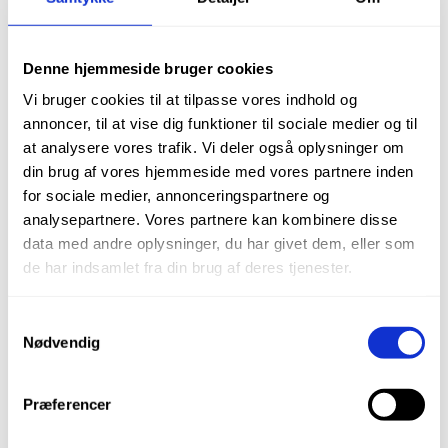
Denne hjemmeside bruger cookies
Vi bruger cookies til at tilpasse vores indhold og
Denfil universal komposit A1, 20×0,25g
annoncer, til at vise dig funktioner til sociale medier og til
at analysere vores trafik. Vi deler også oplysninger om
din brug af vores hjemmeside med vores partnere inden
kr.
300,00
for sociale medier, annonceringspartnere og
analysepartnere. Vores partnere kan kombinere disse
data med andre oplysninger, du har givet dem, eller som
Varenr.: DenFil2101A1
de har indsamlet fra din brug af deres tjenester.
TILFØJ TIL KURV
Samtykkevalg
Nødvendig
Præferencer