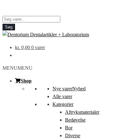
Products
search
Søg
kr.
0,00
0 varer
MENU
MENU
Shop
Nye varer
Nyhed
Alle varer
Kategorier
Aftryksmaterialer
Bedøvelse
Bor
Diverse