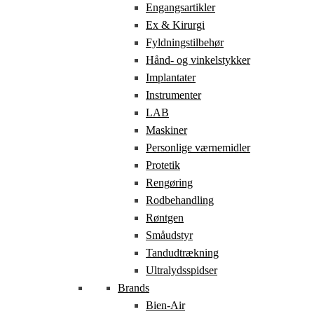
Engangsartikler
Ex & Kirurgi
Fyldningstilbehør
Hånd- og vinkelstykker
Implantater
Instrumenter
LAB
Maskiner
Personlige værnemidler
Protetik
Rengøring
Rodbehandling
Røntgen
Småudstyr
Tandudtrækning
Ultralydsspidser
Brands
Bien-Air