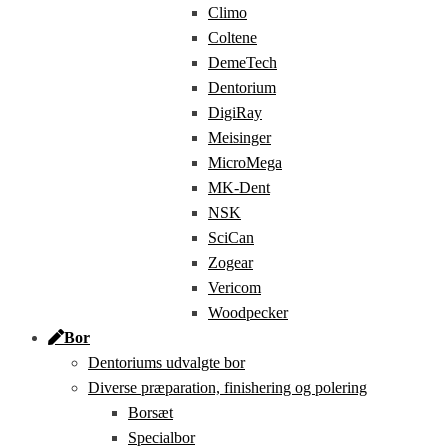
Climo
Coltene
DemeTech
Dentorium
DigiRay
Meisinger
MicroMega
MK-Dent
NSK
SciCan
Zogear
Vericom
Woodpecker
Bor
Dentoriums udvalgte bor
Diverse præparation, finishering og polering
Borsæt
Specialbor