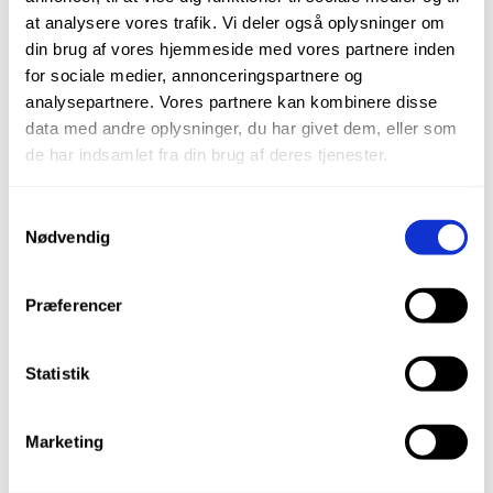
at analysere vores trafik. Vi deler også oplysninger om
din brug af vores hjemmeside med vores partnere inden
for sociale medier, annonceringspartnere og
analysepartnere. Vores partnere kan kombinere disse
data med andre oplysninger, du har givet dem, eller som
de har indsamlet fra din brug af deres tjenester.
Aftryksske til OK, str. XL
Samtykkevalg
Nødvendig
kr.
60,00
Præferencer
Varenr.: 60-120-001
Statistik
TILFØJ TIL KURV
Marketing