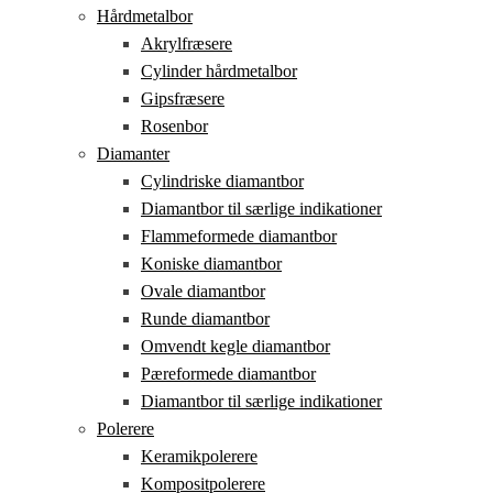
Hårdmetalbor
Akrylfræsere
Cylinder hårdmetalbor
Gipsfræsere
Rosenbor
Diamanter
Cylindriske diamantbor
Diamantbor til særlige indikationer
Flammeformede diamantbor
Koniske diamantbor
Ovale diamantbor
Runde diamantbor
Omvendt kegle diamantbor
Pæreformede diamantbor
Diamantbor til særlige indikationer
Polerere
Keramikpolerere
Kompositpolerere