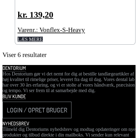
kr.
139,20
Varenr.: Vonflex-S-Heavy
LÆS MERE
Viser 6 resultater
DENTORIUM
Hos Dentorium gør vi det nemt for dig at bestille tandlægeartikler af
høj kvalitet til rimelige priser, leveret fra dag til dag. Vores dental lab
har over 30 års erfaring, og vi er stolte af vores håndværk, præcision
og tempo. Vi ser frem til at samarbejde med dig.
BLIV KUNDE
LOGIN / OPRET BRUGER
NYHEDSBREV
Tilmeld dig Dentoriums nyhedsbrev og modtag opdateringer om nye
produkter og tilbud direkte i din mailboks. Vi sender kun relevant