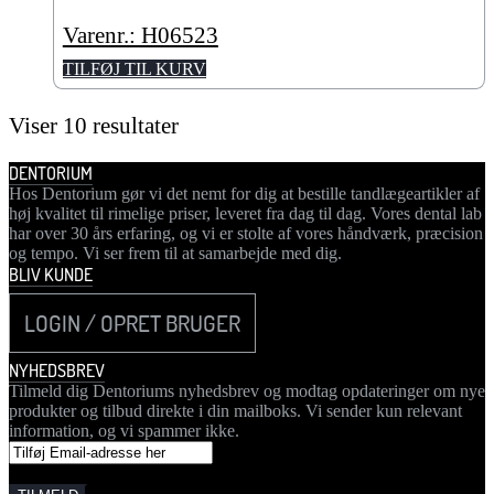
Varenr.: H06523
TILFØJ TIL KURV
Viser 10 resultater
DENTORIUM
Hos Dentorium gør vi det nemt for dig at bestille tandlægeartikler af
høj kvalitet til rimelige priser, leveret fra dag til dag. Vores dental lab
har over 30 års erfaring, og vi er stolte af vores håndværk, præcision
og tempo. Vi ser frem til at samarbejde med dig.
BLIV KUNDE
LOGIN / OPRET BRUGER
NYHEDSBREV
Tilmeld dig Dentoriums nyhedsbrev og modtag opdateringer om nye
produkter og tilbud direkte i din mailboks. Vi sender kun relevant
information, og vi spammer ikke.