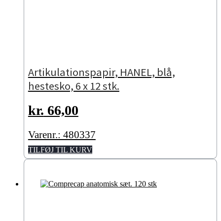
Artikulationspapir, HANEL, blå,
hestesko, 6 x 12 stk.
kr.
66,00
Varenr.: 480337
TILFØJ TIL KURV