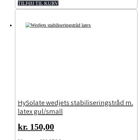
TILFØJ TIL KURV
HySolate wedjets stabiliseringstråd m.
latex gul/small
kr.
150,00