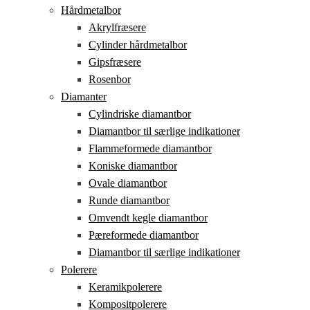
Hårdmetalbor
Akrylfræsere
Cylinder hårdmetalbor
Gipsfræsere
Rosenbor
Diamanter
Cylindriske diamantbor
Diamantbor til særlige indikationer
Flammeformede diamantbor
Koniske diamantbor
Ovale diamantbor
Runde diamantbor
Omvendt kegle diamantbor
Pæreformede diamantbor
Diamantbor til særlige indikationer
Polerere
Keramikpolerere
Kompositpolerere