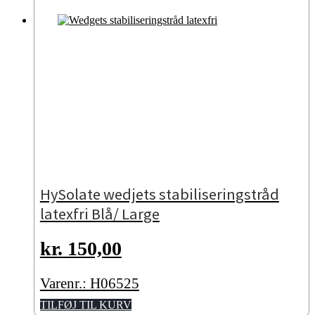
HySolate wedjets stabiliseringstråd
latexfri Blå/ Large
kr.
150,00
Varenr.: H06525
TILFØJ TIL KURV