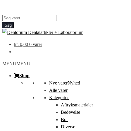
Products
search
Søg
kr.
0,00
0 varer
MENU
MENU
Shop
Nye varer
Nyhed
Alle varer
Kategorier
Aftryksmaterialer
Bedøvelse
Bor
Diverse