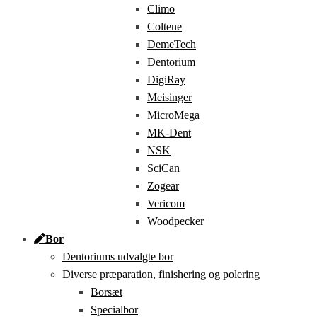
Climo
Coltene
DemeTech
Dentorium
DigiRay
Meisinger
MicroMega
MK-Dent
NSK
SciCan
Zogear
Vericom
Woodpecker
Bor
Dentoriums udvalgte bor
Diverse præparation, finishering og polering
Borsæt
Specialbor