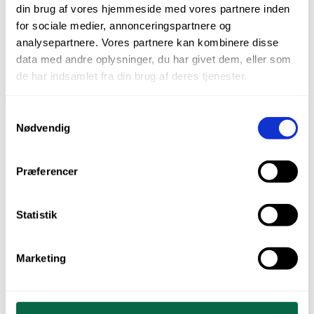
din brug af vores hjemmeside med vores partnere inden
for sociale medier, annonceringspartnere og
analysepartnere. Vores partnere kan kombinere disse
data med andre oplysninger, du har givet dem, eller som
de har indsamlet fra din brug af deres tjenester.
Samtykkevalg
Nødvendig
Komposit, Brilliant EverGlow, kapsler
universal A3.5/B3
Præferencer
kr.
550,00
Statistik
Varenr.: 60019710
TILFØJ TIL KURV
Marketing