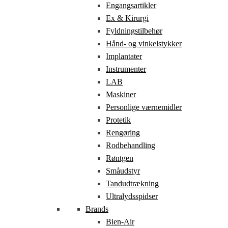
Engangsartikler
Ex & Kirurgi
Fyldningstilbehør
Hånd- og vinkelstykker
Implantater
Instrumenter
LAB
Maskiner
Personlige værnemidler
Protetik
Rengøring
Rodbehandling
Røntgen
Småudstyr
Tandudtrækning
Ultralydsspidser
Brands
Bien-Air