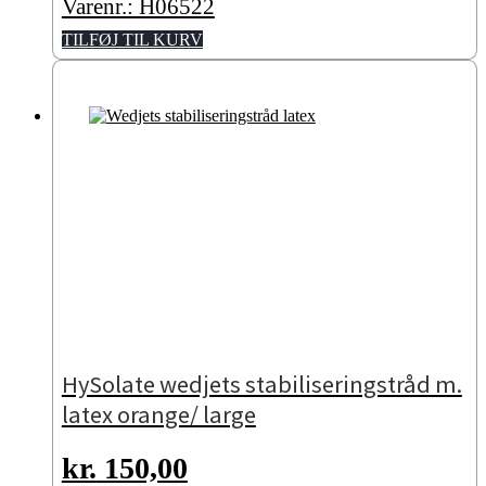
Varenr.: H06522
TILFØJ TIL KURV
HySolate wedjets stabiliseringstråd m.
latex orange/ large
kr.
150,00