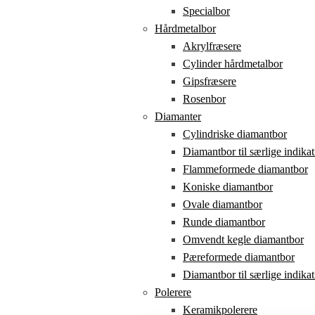
Specialbor
Hårdmetalbor
Akrylfræsere
Cylinder hårdmetalbor
Gipsfræsere
Rosenbor
Diamanter
Cylindriske diamantbor
Diamantbor til særlige indikat
Flammeformede diamantbor
Koniske diamantbor
Ovale diamantbor
Runde diamantbor
Omvendt kegle diamantbor
Pæreformede diamantbor
Diamantbor til særlige indikat
Polerere
Keramikpolerere