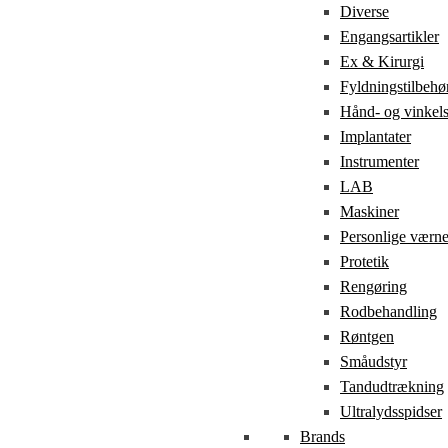
Diverse
Engangsartikler
Ex & Kirurgi
Fyldningstilbehø
Hånd- og vinkel
Implantater
Instrumenter
LAB
Maskiner
Personlige værn
Protetik
Rengøring
Rodbehandling
Røntgen
Småudstyr
Tandudtrækning
Ultralydsspidser
Brands