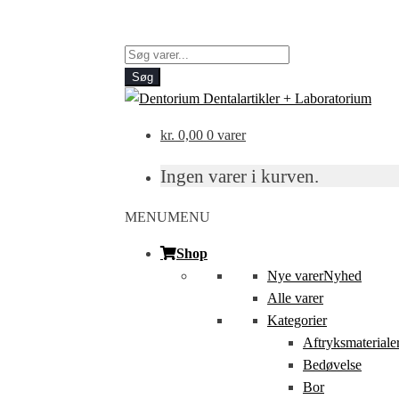
Products
search
Søg
kr.
0,00
0 varer
Ingen varer i kurven.
MENU
MENU
Shop
Nye varer
Nyhed
Alle varer
Kategorier
Aftryksmateriale
Bedøvelse
Bor