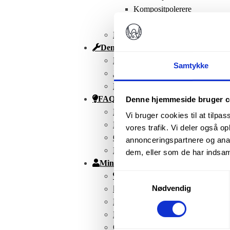
Kompositpolerere
Zirconia
Mandrels
Dental Lab
Dental Laboratorium
Samtykke
Job
Kontakt Laboratoriet
FAQ
Denne hjemmeside bruger c
Kontakt
Vi bruger cookies til at tilpas
FAQ
vores trafik. Vi deler også 
Om Os
annonceringspartnere og anal
Nyhedsbrev
dem, eller som de har indsaml
Min Konto
Favoritter
Samtykkevalg
Nødvendig
Mine produkter
Kurv
Kasse
Ordrer