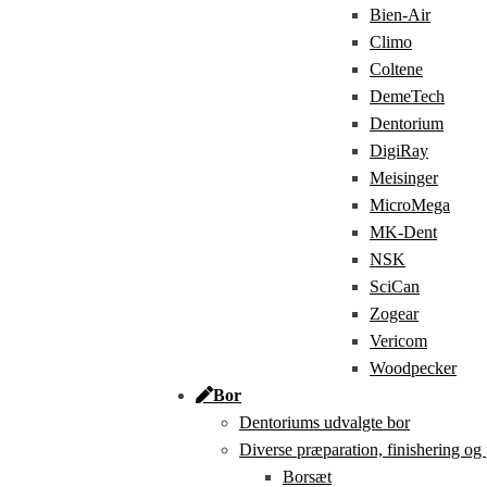
Bien-Air
Climo
Coltene
DemeTech
Dentorium
DigiRay
Meisinger
MicroMega
MK-Dent
NSK
SciCan
Zogear
Vericom
Woodpecker
Bor
Dentoriums udvalgte bor
Diverse præparation, finishering og
Borsæt