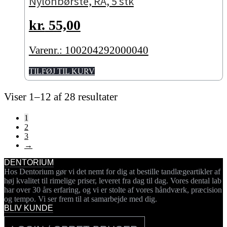
Nylonbørste, RA, 5 stk
kr.
55,00
Varenr.: 100204292000040
TILFØJ TIL KURV
Viser 1–12 af 28 resultater
1
2
3
→
DENTORIUM
Hos Dentorium gør vi det nemt for dig at bestille tandlægeartikler af
høj kvalitet til rimelige priser, leveret fra dag til dag. Vores dental lab
har over 30 års erfaring, og vi er stolte af vores håndværk, præcision
og tempo. Vi ser frem til at samarbejde med dig.
BLIV KUNDE