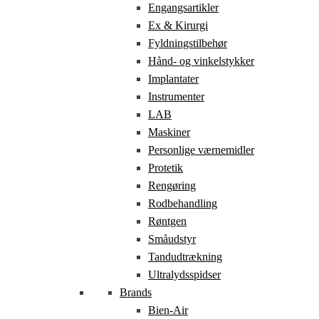
Engangsartikler
Ex & Kirurgi
Fyldningstilbehør
Hånd- og vinkelstykker
Implantater
Instrumenter
LAB
Maskiner
Personlige værnemidler
Protetik
Rengøring
Rodbehandling
Røntgen
Småudstyr
Tandudtrækning
Ultralydsspidser
Brands
Bien-Air