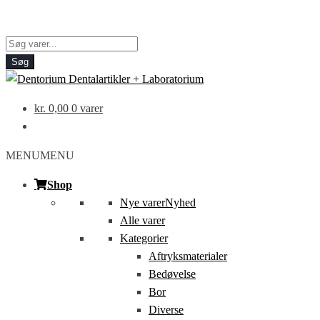
Products
search
Søg
kr.
0,00
0 varer
MENU
MENU
Shop
Nye varer
Nyhed
Alle varer
Kategorier
Aftryksmaterialer
Bedøvelse
Bor
Diverse