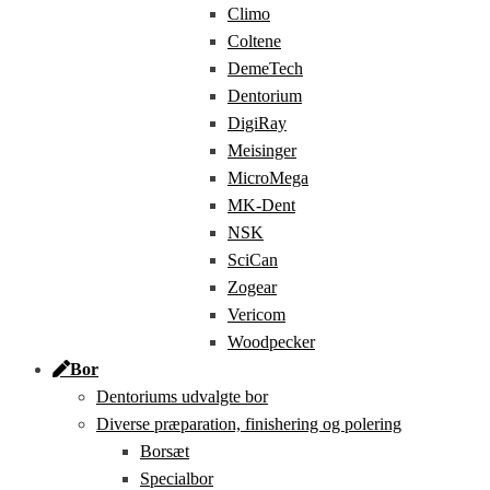
Climo
Coltene
DemeTech
Dentorium
DigiRay
Meisinger
MicroMega
MK-Dent
NSK
SciCan
Zogear
Vericom
Woodpecker
Bor
Dentoriums udvalgte bor
Diverse præparation, finishering og polering
Borsæt
Specialbor