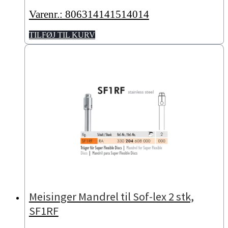
Varenr.: 806314141514014
TILFØJ TIL KURV
Meisinger Mandrel til Sof-lex 2 stk,
SF1RF