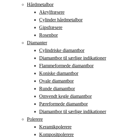
Hårdmetalbor
Akrylfræsere
Cylinder hårdmetalbor
Gipsfræsere
Rosenbor
Diamanter
Cylindriske diamantbor
Diamantbor til særlige indikationer
Flammeformede diamantbor
Koniske diamantbor
Ovale diamantbor
Runde diamantbor
Omvendt kegle diamantbor
Pæreformede diamantbor
Diamantbor til særlige indikationer
Polerere
Keramikpolerere
Kompositpolerere